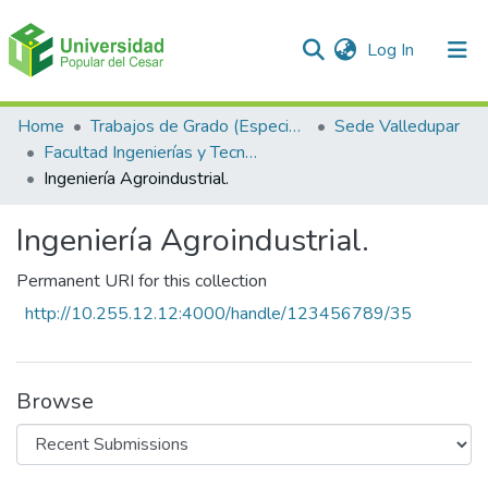
(current)
Log In
Communities & Collections
Home
Trabajos de Grado (Especializaciones y Pregrados)
Sede Valledupar
Facultad Ingenierías y Tecnologías
All of DSpace
Ingeniería Agroindustrial.
Statistics
Ingeniería Agroindustrial.
Permanent URI for this collection
http://10.255.12.12:4000/handle/123456789/35
Browse