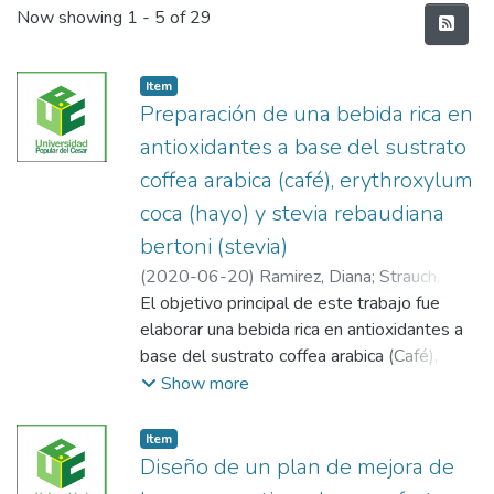
Recent Submissions
Now showing
1 - 5 of 29
Item
Preparación de una bebida rica en
antioxidantes a base del sustrato
coffea arabica (café), erythroxylum
coca (hayo) y stevia rebaudiana
bertoni (stevia)
(
2020-06-20
)
Ramirez, Diana; Strauch,
Liseth
El objetivo principal de este trabajo fue
elaborar una bebida rica en antioxidantes a
base del sustrato coffea arabica (Café),
erythroxylum coca (Hayo) y stevia
Show more
rebaudiana bertoni (Stevia) utilizando el
método de extracción por lixiviación (solido
Item
- liquido), Una vez obtenido los extractos se
Diseño de un plan de mejora de
procedió a estandarizar la bebida a base de