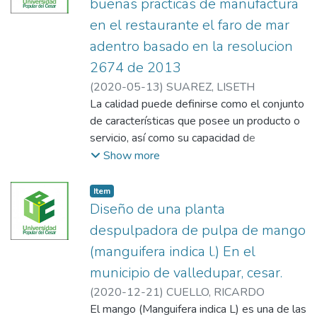
buenas practicas de manufactura
los sustratos de café, hayo, stevia. Las
en el restaurante el faro de mar
concentraciones de las materias primas
adentro basado en la resolucion
principales fueron realizadas
deliberadamente, que constó de 5
2674 de 2013
muestras a diferentes concentraciones de la
(
2020-05-13
)
SUAREZ, LISETH
bebida de café, hayo y stevia, La selección
La calidad puede definirse como el conjunto
de la bebida fue realizado basado en la
de características que posee un producto o
prueba sensorial por los consumidores. Los
servicio, así como su capacidad de
resultados arrojados mostraron que la
satisfacción de los requerimientos del
Show more
mezcla que obtuvo mayor aceptación
usuario. La calidad supone que el producto o
organoléptica fue la formulación número 5
servicio deberá cumplir con las funciones y
Item
(correspondiente a 9% de café tostado
especificaciones para la que ha sido
Diseño de una planta
molido, 0,5% de stevia y 0,5 de Hayo)
diseñado expresadas por los consumidores
despulpadora de pulpa de mango
presento mayores puntajes respecto a las
o clientes de este (Giraldo, 2011).
(manguifera indica l.) En el
tres características fundamentales
analizadas (aroma, sabor y apariencia),
municipio de valledupar, cesar.
Por tal razón las empresas poco a poco han
Durante la experimentación se manipularon
ido adquiriendo responsabilidad y han
(
2020-12-21
)
CUELLO, RICARDO
dos (2) variables de respuesta (fenoles
empezado a implementar las buenas
El mango (Manguifera indica L) es una de las