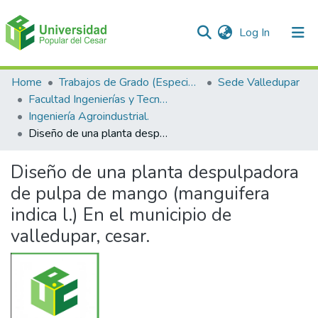
(current)
Log In
Communities & Collections
Home
Trabajos de Grado (Especializaciones y Pregrados)
Sede Valledupar
Facultad Ingenierías y Tecnologías
All of DSpace
Ingeniería Agroindustrial.
Diseño de una planta despulpadora de pulpa de mango (manguifera indica l.) En el municipio de valledupar, cesar.
Statistics
Diseño de una planta despulpadora
de pulpa de mango (manguifera
indica l.) En el municipio de
valledupar, cesar.