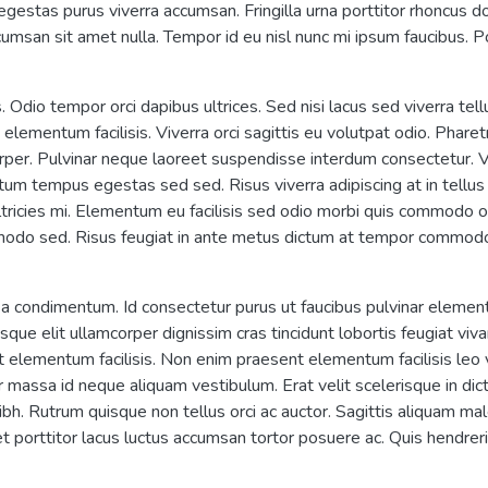
gestas purus viverra accumsan. Fringilla urna porttitor rhoncus d
cumsan sit amet nulla. Tempor id eu nisl nunc mi ipsum faucibus. 
Odio tempor orci dapibus ultrices. Sed nisi lacus sed viverra tellu
elementum facilisis. Viverra orci sagittis eu volutpat odio. Phare
rper. Pulvinar neque laoreet suspendisse interdum consectetur. Vi
 tempus egestas sed sed. Risus viverra adipiscing at in tellus in
icies mi. Elementum eu facilisis sed odio morbi quis commodo odio
do sed. Risus feugiat in ante metus dictum at tempor commodo u
 a condimentum. Id consectetur purus ut faucibus pulvinar elemen
que elit ullamcorper dignissim cras tincidunt lobortis feugiat vi
elementum facilisis. Non enim praesent elementum facilisis leo v
 massa id neque aliquam vestibulum. Erat velit scelerisque in di
nibh. Rutrum quisque non tellus orci ac auctor. Sagittis aliquam
uet porttitor lacus luctus accumsan tortor posuere ac. Quis hendre