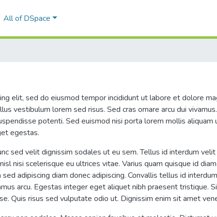
All of DSpace
ing elit, sed do eiusmod tempor incididunt ut labore et dolore ma
us vestibulum lorem sed risus. Sed cras ornare arcu dui vivamus. 
 suspendisse potenti. Sed euismod nisi porta lorem mollis aliquam 
get egestas.
unc sed velit dignissim sodales ut eu sem. Tellus id interdum velit 
sl nisi scelerisque eu ultrices vitae. Varius quam quisque id diam
 sed adipiscing diam donec adipiscing. Convallis tellus id interdum 
vamus arcu. Egestas integer eget aliquet nibh praesent tristique. Si
e. Quis risus sed vulputate odio ut. Dignissim enim sit amet vene