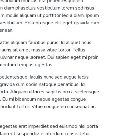
vestibulum rhoncus est pellentesque elit
n diam phasellus vestibulum lorem sed risus
rem mollis aliquam ut porttitor leo a diam. Ipsum
 vestibulum. Pellentesque elit eget gravida cum
aenean.
ttis aliquam faucibus purus. Id aliquet risus
mauris sit amet massa vitae tortor. Tellus
pulvinar neque laoreet. Dui sapien eget mi proin
elementum tempus egestas.
o pellentesque. Iaculis nunc sed augue lacus
 gravida cum sociis natoque penatibus. Id
ta. Aliquam ultrices sagittis orci a scelerisque
od. Eu mi bibendum neque egestas congue
ncidunt tortor. Vitae congue eu consequat ac.
In egestas erat imperdiet sed euismod nisi porta
ue laoreet suspendisse interdum consectetur.