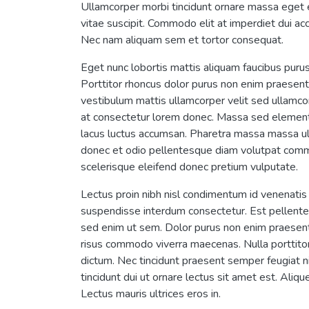
Ullamcorper morbi tincidunt ornare massa eget e
vitae suscipit. Commodo elit at imperdiet dui ac
Nec nam aliquam sem et tortor consequat.
Eget nunc lobortis mattis aliquam faucibus purus. 
Porttitor rhoncus dolor purus non enim praesent 
vestibulum mattis ullamcorper velit sed ullamco
at consectetur lorem donec. Massa sed elementum
lacus luctus accumsan. Pharetra massa massa ultr
donec et odio pellentesque diam volutpat commo
scelerisque eleifend donec pretium vulputate.
Lectus proin nibh nisl condimentum id venenatis
suspendisse interdum consectetur. Est pellentes
sed enim ut sem. Dolor purus non enim praesent 
risus commodo viverra maecenas. Nulla porttitor
dictum. Nec tincidunt praesent semper feugiat 
tincidunt dui ut ornare lectus sit amet est. Aliq
Lectus mauris ultrices eros in.