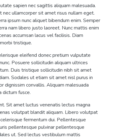
lputate sapien nec sagittis aliquam malesuada.
t nec ullamcorper sit amet risus nullam eget.
iverra ipsum nunc aliquet bibendum enim. Semper
erra nam libero justo laoreet. Nunc mattis enim
enas accumsan lacus vel facilisis. Diam
morbi tristique.
elerisque eleifend donec pretium vulputate
unc. Posuere sollicitudin aliquam ultrices
m. Duis tristique sollicitudin nibh sit amet
 diam. Sodales ut etiam sit amet nisl purus in
rtor dignissim convallis. Aliquam malesuada
a dictum fusce.
nt. Sit amet luctus venenatis lectus magna
ecenas volutpat blandit aliquam. Libero volutpat
 scelerisque fermentum dui. Pellentesque
auris pellentesque pulvinar pellentesque
odales ut. Sed lectus vestibulum mattis