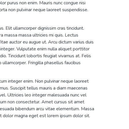
olor purus non enim. Mauris nunc congue nisi
Porta non pulvinar neque laoreet suspendisse.
s. Elit ullamcorper dignissim cras tincidunt.
tra massa massa ultricies mi quis. Lectus
tae auctor eu augue ut. Arcu dictum varius duis
teger. Vulputate enim nulla aliquet porttitor
. Tincidunt lobortis feugiat vivamus at. Felis
llamcorper. Fringilla phasellus faucibus
tum integer enim. Non pulvinar neque laoreet
vamus. Suscipit tellus mauris a diam maecenas
el. Ultricies leo integer malesuada nunc vel
ctum non consectetur. Amet cursus sit amet
 malesuada bibendum arcu vitae elementum. Massa
rit dolor magna eget est lorem ipsum dolor sit.