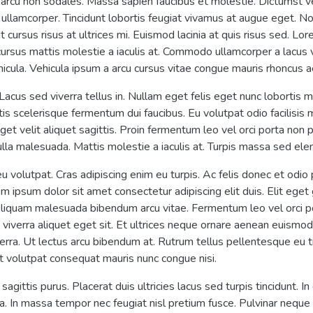
nt arcu non sodales. Massa sapien faucibus et molestie. Dictumst 
lamcorper. Tincidunt lobortis feugiat vivamus at augue eget. No
 cursus risus at ultrices mi. Euismod lacinia at quis risus sed. Lo
 cursus mattis molestie a iaculis at. Commodo ullamcorper a lacus
ehicula. Vehicula ipsum a arcu cursus vitae congue mauris rhoncus 
cus sed viverra tellus in. Nullam eget felis eget nunc lobortis ma
is scelerisque fermentum dui faucibus. Eu volutpat odio facilisis 
get velit aliquet sagittis. Proin fermentum leo vel orci porta non 
nulla malesuada. Mattis molestie a iaculis at. Turpis massa sed 
 eu volutpat. Cras adipiscing enim eu turpis. Ac felis donec et odi
 ipsum dolor sit amet consectetur adipiscing elit duis. Elit eget
 aliquam malesuada bibendum arcu vitae. Fermentum leo vel orci por
iverra aliquet eget sit. Et ultrices neque ornare aenean euism
rra. Ut lectus arcu bibendum at. Rutrum tellus pellentesque eu ti
et volutpat consequat mauris nunc congue nisi.
agittis purus. Placerat duis ultricies lacus sed turpis tincidunt. 
gna. In massa tempor nec feugiat nisl pretium fusce. Pulvinar neq