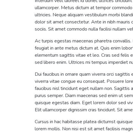
Interdum velit laoreet id donec ultrices tincidu
ullamcorper. Metus dictum at tempor commodo ul
ultricies. Neque aliquam vestibulum morbi blandit
dolor sit amet consectetur. Ante in nibh mauris
sociis. Sit amet commodo nulla facilisi nullam v
Ac turpis egestas maecenas pharetra convallis. La
feugiat in ante metus dictum at. Quis enim lobort
elementum sagittis vitae et leo. Cras sed felis e
sed libero enim. Ultrices mi tempus imperdiet 
Dui faucibus in ornare quam viverra orci sagittis
viverra vitae congue eu consequat. Posuere lorem
faucibus nisl tincidunt eget nullam non. Sagittis
purus semper. Diam maecenas sed enim ut sem v
quisque egestas diam. Eget lorem dolor sed vive
Elit ullamcorper dignissim cras tincidunt. Sit am
Cursus in hac habitasse platea dictumst quisque s
lorem mollis. Non nisi est sit amet facilisis ma