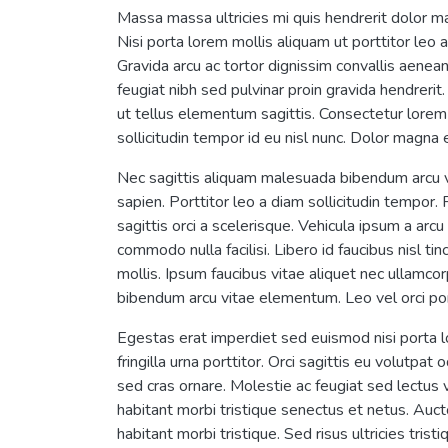
Massa massa ultricies mi quis hendrerit dolor ma
Nisi porta lorem mollis aliquam ut porttitor le
Gravida arcu ac tortor dignissim convallis aenea
feugiat nibh sed pulvinar proin gravida hendrer
ut tellus elementum sagittis. Consectetur lorem
sollicitudin tempor id eu nisl nunc. Dolor magna 
Nec sagittis aliquam malesuada bibendum arcu vi
sapien. Porttitor leo a diam sollicitudin tempor
sagittis orci a scelerisque. Vehicula ipsum a arc
commodo nulla facilisi. Libero id faucibus nisl ti
mollis. Ipsum faucibus vitae aliquet nec ullamcor
bibendum arcu vitae elementum. Leo vel orci por
Egestas erat imperdiet sed euismod nisi porta 
fringilla urna porttitor. Orci sagittis eu volutp
sed cras ornare. Molestie ac feugiat sed lectus
habitant morbi tristique senectus et netus. Auct
habitant morbi tristique. Sed risus ultricies tri