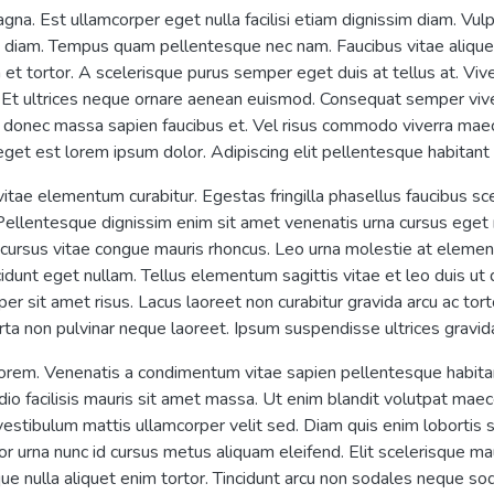
gna. Est ullamcorper eget nulla facilisi etiam dignissim diam. Vu
o a diam. Tempus quam pellentesque nec nam. Faucibus vitae alique
n et tortor. A scelerisque purus semper eget duis at tellus at. V
it. Et ultrices neque ornare aenean euismod. Consequat semper viv
 donec massa sapien faucibus et. Vel risus commodo viverra maec
eget est lorem ipsum dolor. Adipiscing elit pellentesque habitant 
tae elementum curabitur. Egestas fringilla phasellus faucibus sc
. Pellentesque dignissim enim sit amet venenatis urna cursus eget n
u cursus vitae congue mauris rhoncus. Leo urna molestie at elementu
ncidunt eget nullam. Tellus elementum sagittis vitae et leo duis ut
per sit amet risus. Lacus laoreet non curabitur gravida arcu ac to
ta non pulvinar neque laoreet. Ipsum suspendisse ultrices gravid
lorem. Venenatis a condimentum vitae sapien pellentesque habita
at odio facilisis mauris sit amet massa. Ut enim blandit volutpat ma
 vestibulum mattis ullamcorper velit sed. Diam quis enim lobortis
or urna nunc id cursus metus aliquam eleifend. Elit scelerisque m
stique nulla aliquet enim tortor. Tincidunt arcu non sodales neque s