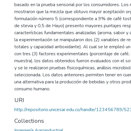
basado en la prueba sensorial por los consumidores. Los 
mostraron que la mezcla que obtuvo mayor aceptación org
formulación número 5 (correspondiente a 9% de café tos
de stevia y 0,5 de Hayo) presento mayores puntajes resp
características fundamentales analizadas (aroma, sabor y 
la experimentación se manipularon dos (2) variables de r
totales y capacidad antioxidante). Al cual se le empleó u
con tres (3) factores experimentales (porcentaje de café, 
muestra), los datos obtenidos fueron evaluados con el so
y se le realizaron pruebas fisicoquímicas, análisis microbio
seleccionada. Los datos anteriores permiten tener en cue
una alternativa para la producción de bebidas y otros produ
consumo humano.
URI
http://repositorio.unicesar.edu.co/handle/123456789/52
Collections
Ingeniería Agroindustrial.