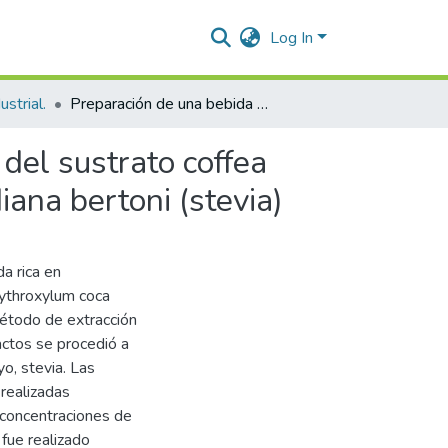
Log In
ustrial.
Preparación de una bebida rica en antioxidantes a base del sustrato coffea arabica (café), erythroxylum coca (hayo) y stevia rebaudiana bertoni (stevia)
del sustrato coffea
iana bertoni (stevia)
da rica en
rythroxylum coca
método de extracción
ractos se procedió a
yo, stevia. Las
 realizadas
 concentraciones de
 fue realizado