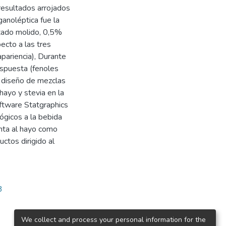
resultados arrojados
anoléptica fue la
tado molido, 0,5%
ecto a las tres
apariencia), Durante
espuesta (fenoles
n diseño de mezclas
hayo y stevia en la
ftware Statgraphics
lógicos a la bebida
nta al hayo como
ctos dirigido al
3
We collect and process your personal information for the