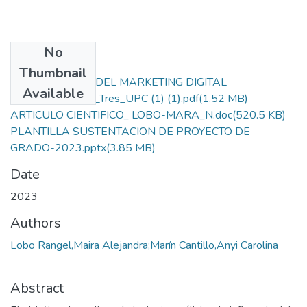
No
Files
Thumbnail
A1 INFLUENCIA DEL MARKETING DIGITAL
Available
Plantilla_Formato_Tres_UPC (1) (1).pdf
(1.52 MB)
ARTICULO CIENTIFICO_ LOBO-MARA_N.doc
(520.5 KB)
PLANTILLA SUSTENTACION DE PROYECTO DE
GRADO-2023.pptx
(3.85 MB)
Date
2023
Authors
Lobo Rangel,Maira Alejandra;Marín Cantillo,Anyi Carolina
Abstract