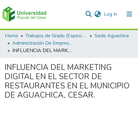
(current)
Log In
Communities & Collections
Home
Trabajos de Grado (Especializaciones y Pregrados)
Sede Aguachica
Administración De Empresas
All of DSpace
INFLUENCIA DEL MARKETING DIGITAL EN EL SECTOR DE RESTAURANTES EN EL MUNICIPIO DE AGUACHICA, CESAR.
Statistics
INFLUENCIA DEL MARKETING
DIGITAL EN EL SECTOR DE
RESTAURANTES EN EL MUNICIPIO
DE AGUACHICA, CESAR.