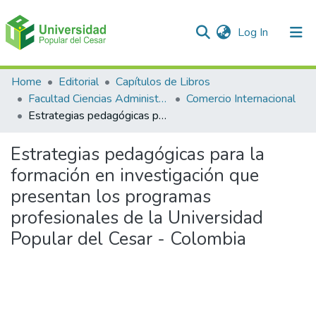
(current)
Log In
Communities & Collections
Home
Editorial
Capítulos de Libros
Facultad Ciencias Administrativas Contables y Económicas – Face
Comercio Internacional
All of DSpace
Estrategias pedagógicas para la formación en investigación que presentan los programas profesionales de la Universidad Popular del Cesar - Colombia
Statistics
Estrategias pedagógicas para la
formación en investigación que
presentan los programas
profesionales de la Universidad
Popular del Cesar - Colombia