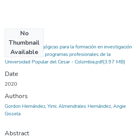
No
Files
Thumbnail
Estrategias pedagógicas para la formación en investigación
Available
que presentan los programas profesionales de la
Universidad Popular del Cesar - Colombia.pdf
(3.97 MB)
Date
2020
Authors
Gordon Hernández, Yimi; Almendrales Hernández, Angie
Gissela
Abstract