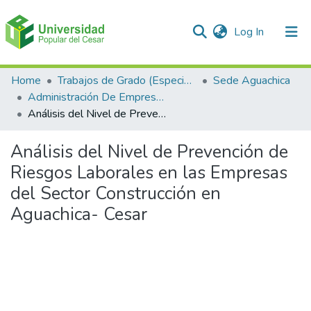
(current)
Log In
Communities & Collections
Home
Trabajos de Grado (Especializaciones y Pregrados)
Sede Aguachica
Administración De Empresas
All of DSpace
Análisis del Nivel de Prevención de Riesgos Laborales en las Empresas del Sector Construcción en Aguachica- Cesar
Statistics
Análisis del Nivel de Prevención de
Riesgos Laborales en las Empresas
del Sector Construcción en
Aguachica- Cesar