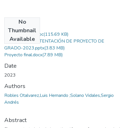
No
Files
Thumbnail
ArtículoCientific.doc
(115.69 KB)
Available
PLANTILLA SUSTENTACIÓN DE PROYECTO DE
GRADO-2023.pptx
(3.83 MB)
Proyecto final.docx
(7.89 MB)
Date
2023
Authors
Robles Otalvarez,Luis Hernando ;Solano Vidales,Sergio
Andrés
Abstract