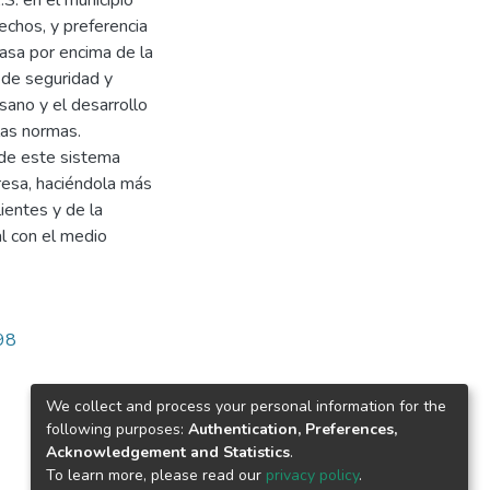
 en el municipio
echos, y preferencia
casa por encima de la
s de seguridad y
ano y el desarrollo
las normas.
 de este sistema
resa, haciéndola más
lientes y de la
l con el medio
698
We collect and process your personal information for the
following purposes:
Authentication, Preferences,
Acknowledgement and Statistics
.
To learn more, please read our
privacy policy
.