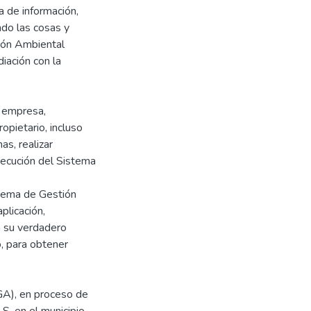
a de información,
ndo las cosas y
ión Ambiental
iación con la
a empresa,
opietario, incluso
as, realizar
jecución del Sistema
tema de Gestión
plicación,
 su verdadero
o, para obtener
GA), en proceso de