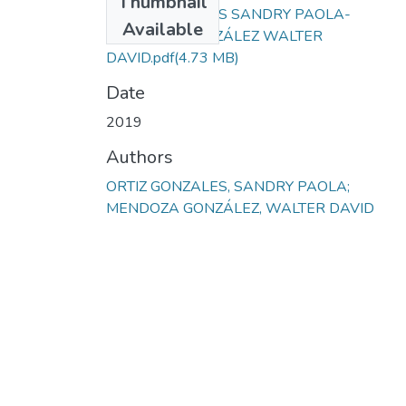
Thumbnail
ORTIZ GONZALES SANDRY PAOLA-
Available
MENDOZA GONZÁLEZ WALTER
DAVID.pdf
(4.73 MB)
Date
2019
Authors
ORTIZ GONZALES, SANDRY PAOLA;
MENDOZA GONZÁLEZ, WALTER DAVID