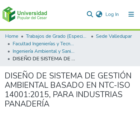
(current)
Log In
Communities & Collections
Home
Trabajos de Grado (Especializaciones y Pregrados)
Sede Valledupar
Facultad Ingenierías y Tecnologías
All of DSpace
Ingeniería Ambiental y Sanitaria.
DISEÑO DE SISTEMA DE GESTIÓN AMBIENTAL BASADO EN NTC-ISO 14001:2015, PARA INDUSTRIAS PANADERÍA
Statistics
DISEÑO DE SISTEMA DE GESTIÓN
AMBIENTAL BASADO EN NTC-ISO
14001:2015, PARA INDUSTRIAS
PANADERÍA