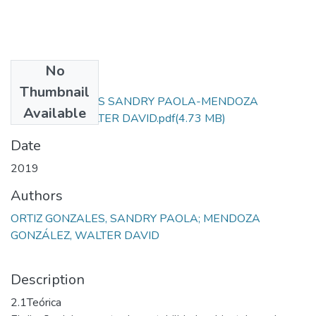
No
Files
Thumbnail
ORTIZ GONZALES SANDRY PAOLA-MENDOZA
Available
GONZÁLEZ WALTER DAVID.pdf
(4.73 MB)
Date
2019
Authors
ORTIZ GONZALES, SANDRY PAOLA; MENDOZA
GONZÁLEZ, WALTER DAVID
Description
2.1Teórica