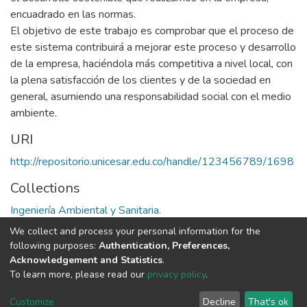
encuadrado en las normas.
El objetivo de este trabajo es comprobar que el proceso de
este sistema contribuirá a mejorar este proceso y desarrollo
de la empresa, haciéndola más competitiva a nivel local, con
la plena satisfacción de los clientes y de la sociedad en
general, asumiendo una responsabilidad social con el medio
ambiente.
URI
http://repositorio.unicesar.edu.co/handle/123456789/1698
Collections
Ingeniería Ambiental y Sanitaria.
We collect and process your personal information for the
Full item page
following purposes:
Authentication, Preferences,
Acknowledgement and Statistics
.
To learn more, please read our
privacy policy
.
DSpace software
copyright © 2002-2026
LYRASIS
Cookie
Privacy
End User
Send
Customize
Decline
That's ok