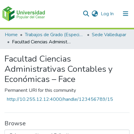
(current)
Log In
Communities & Collections
Home
Trabajos de Grado (Especializaciones y Pregrados)
Sede Valledupar
Facultad Ciencias Administrativas Contables y Económicas – Face
All of DSpace
Facultad Ciencias
Statistics
Administrativas Contables y
Económicas – Face
Permanent URI for this community
http://10.255.12.12:4000/handle/123456789/15
Browse