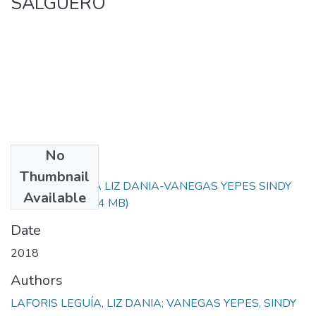
SALGUERO
No
Files
Thumbnail
LAFORIS LEGUÍA LIZ DANIA-VANEGAS YEPES SINDY
Available
YURANIS.pdf
(4.24 MB)
Date
2018
Authors
LAFORIS LEGUÍA, LIZ DANIA; VANEGAS YEPES, SINDY