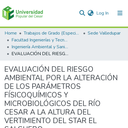
(current)
Log In
Communities & Collections
Home
Trabajos de Grado (Especializaciones y Pregrados)
Sede Valledupar
Facultad Ingenierías y Tecnologías
All of DSpace
Ingeniería Ambiental y Sanitaria.
EVALUACIÓN DEL RIESGO AMBIENTAL POR LA ALTERACIÓN DE LOS PARÁMETROS FÍSICOQUÍMICOS Y MICROBIOLÓGICOS DEL RÍO CESAR A LA ALTURA DEL VERTIMIENTO DEL STAR EL SALGUERO
Statistics
EVALUACIÓN DEL RIESGO
AMBIENTAL POR LA ALTERACIÓN
DE LOS PARÁMETROS
FÍSICOQUÍMICOS Y
MICROBIOLÓGICOS DEL RÍO
CESAR A LA ALTURA DEL
VERTIMIENTO DEL STAR EL