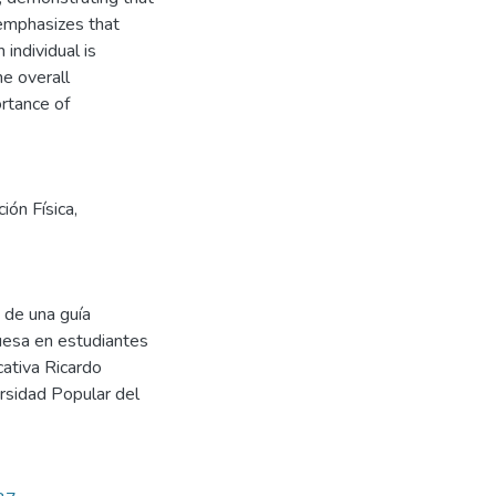
 emphasizes that
individual is
he overall
rtance of
ión Física,
 de una guía
ruesa en estudiantes
cativa Ricardo
rsidad Popular del