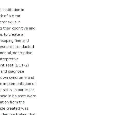
Institution in
k of a clear
or skills in
 their cognitive and
s to create a
veloping fine and
 research, conducted
ental, descriptive,
nterpretive
ent Test (BOT-2)
 and diagnose
h Down syndrome and
he implementation of
kills. In particular,
ease in balance were
ation from the
uide created was
s, demonstrating that