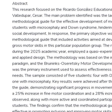
Abstract
This research focused on the Ricardo González Educational 
Valledupar, Cesar. The main problem identified was the lac
methodological guide for the effective development of mot
students with microcephaly and Down syndrome, hindering
social development. In response, the primary objective wa
methodological guide that included activities aimed at de
gross motor skills in this particular population group. The
during the 2025 academic year, employed a quasi-experim
and applied design. The methodology was based on the i
paradigm, and the Bruininks-Oseretsky Motor Developm
was the primary instrument used to assess effectiveness
needs. The sample consisted of five students: four wit
one with microcephaly. Key results were achieved after t
the guide, demonstrating significant progress in movement s
a 25% increase in fine motor coordination and a 28% incr
observed, along with more active and coordinated particip
students. The findings confirm that the methodological g
effective in promoting inclusion and improving motor skill