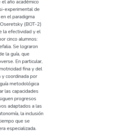
te el año académico
asi-experimental de
 en el paradigma
s-Oseretsky (BOT-2)
 la efectividad y el
or cinco alumnos:
falia. Se lograron
e la guía, que
erse. En particular,
otricidad fina y del
a y coordinada por
 guía metodológica
nar las capacidades
nsiguen progresos
ivos adaptados a las
tonomía, la inclusión
 tiempo que se
ra especializada.