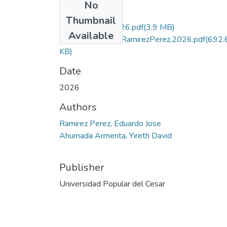
No
Files
Thumbnail
RamirezPerez.2026.pdf
(3.9 MB)
Available
CartaAutorizacionRamirezPerez.2026.pdf
(692.
KB)
Date
2026
Authors
Ramirez Perez, Eduardo Jose
Ahumada Armenta, Yireth David
Publisher
Universidad Popular del Cesar