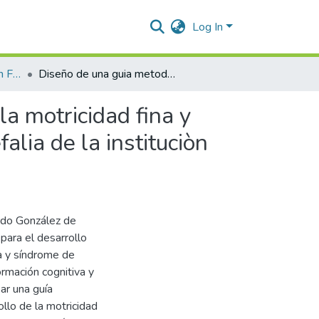
Log In
Licenciatura en Educación Física, Recreación y Deportes.
Diseño de una guia metodològica para el desarrollo de la motricidad fina y gruesa en estudiantes con sindrome de down y microcefalia de la instituciòn educativa Ricardo Gonzàlez de Valledupar - Cesar
a motricidad fina y
lia de la instituciòn
ardo González de
 para el desarrollo
a y síndrome de
ormación cognitiva y
ear una guía
ollo de la motricidad