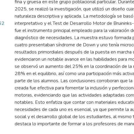
fina y gruesa en este grupo poblacional particular. Duran
2025, se realizó la investigación, que utilizó un diseño cu
naturaleza descriptiva y aplicada. La metodología se basó
62
interpretativo y el Test de Desarrollo Motor de Bruinink
fue el instrumento principal empleado para la valoración de
diagnóstico de necesidades. La muestra estuvo formada p
cuatro presentaban síndrome de Down y uno tenía microce
resultados primordiales después de la puesta en marcha d
evidenciaron un notable avance en las habilidades para mov
se observó un aumento del 25% en la coordinación de la m
28% en el equilibrio, así como una participación más activ
parte de los alumnos. Las conclusiones corroboran que la
creada fue efectiva para fomentar la inclusión y perfeccio
motoras, evidenciando que las actividades adaptadas co
notables. Esto enfatiza que contar con materiales educat
necesidades de cada uno es esencial, ya que permite la au
social y el desarrollo global de los estudiantes, al mismo
destaca lo importante de formar a los profesores de mane