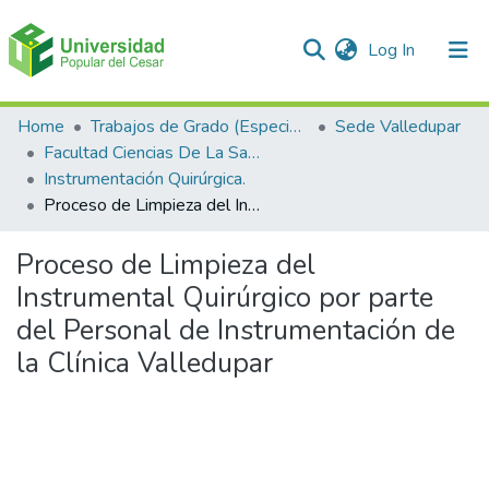
(current)
Log In
Communities & Collections
Home
Trabajos de Grado (Especializaciones y Pregrados)
Sede Valledupar
Facultad Ciencias De La Salud.
All of DSpace
Instrumentación Quirúrgica.
Proceso de Limpieza del Instrumental Quirúrgico por parte del Personal de Instrumentación de la Clínica Valledupar
Statistics
Proceso de Limpieza del
Instrumental Quirúrgico por parte
del Personal de Instrumentación de
la Clínica Valledupar