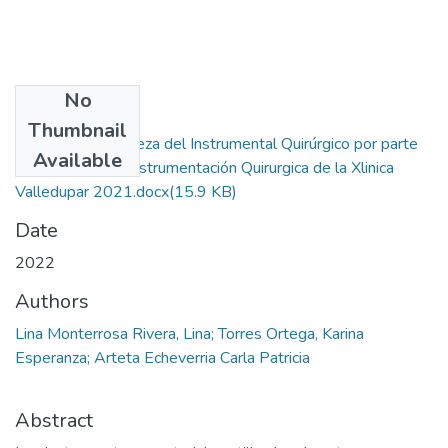
No
Files
Thumbnail
Proceso de Limpieza del Instrumental Quirúrgico por parte
Available
del personal de Instrumentación Quirurgica de la Xlinica
Valledupar 2021.docx
(15.9 KB)
Date
2022
Authors
Lina Monterrosa Rivera, Lina; Torres Ortega, Karina
Esperanza; Arteta Echeverria Carla Patricia
Abstract