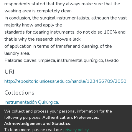
respondents stated that they always make sure that the
washing area is completely clean.
In conclusion, the surgical instrumentalists, although the vast
majority know and apply the
standards for cleaning instruments, do not do so 100% and
that is why the research shows a lack
of application in terms of transfer and cleaning. of the
laundry area.
Palabras claves: limpieza, instrumental quirúrgico, lavado
URI
http://repositorio.unicesar.edu.co/handle/123456789/2050
Collections
Instrumentación Quirúrgica.
We collect and process your personal information for the
Full item page
following purposes:
Authentication, Preferences,
Acknowledgement and Statistics
.
To learn more, please read our
privacy policy
.