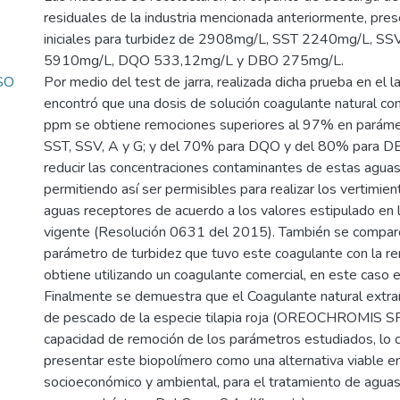
residuales de la industria mencionada anteriormente, pre
iniciales para turbidez de 2908mg/L, SST 2240mg/L, S
5910mg/L, DQO 533,12mg/L y DBO 275mg/L.
SO
Por medio del test de jarra, realizada dicha prueba en el l
encontró que una dosis de solución coagulante natural c
ppm se obtiene remociones superiores al 97% en paráme
SST, SSV, A y G; y del 70% para DQO y del 80% para D
reducir las concentraciones contaminantes de estas aguas
permitiendo así ser permisibles para realizar los vertimie
aguas receptores de acuerdo a los valores estipulado en 
vigente (Resolución 0631 del 2015). También se comparó
parámetro de turbidez que tuvo este coagulante con la r
obtiene utilizando un coagulante comercial, en este caso 
Finalmente se demuestra que el Coagulante natural extra
de pescado de la especie tilapia roja (OREOCHROMIS S
capacidad de remoción de los parámetros estudiados, lo 
presentar este biopolímero como una alternativa viable e
socioeconómico y ambiental, para el tratamiento de aguas