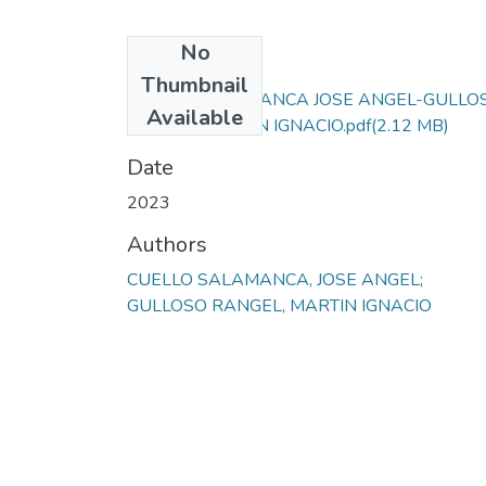
No
Files
Thumbnail
CUELLO SALAMANCA JOSE ANGEL-GULLO
Available
RANGEL MARTIN IGNACIO.pdf
(2.12 MB)
Date
2023
Authors
CUELLO SALAMANCA, JOSE ANGEL;
GULLOSO RANGEL, MARTIN IGNACIO