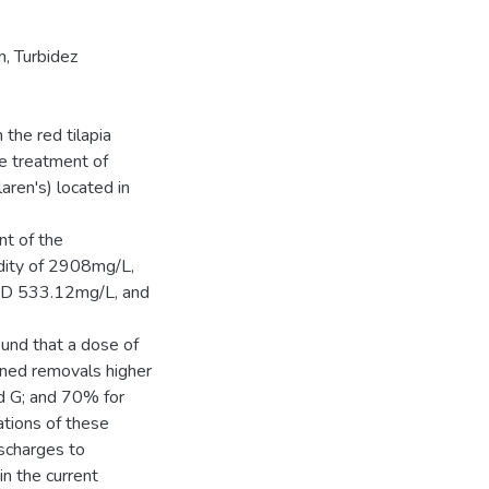
n, Turbidez
 the red tilapia
e treatment of
ren's) located in
t of the
bidity of 2908mg/L,
D 533.12mg/L, and
ound that a dose of
ined removals higher
d G; and 70% for
tions of these
scharges to
in the current