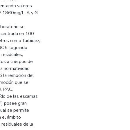
sentando valores
SV 1860mg/L, A y G
aboratorio se
oncentrada en 100
tros como Turbidez,
BO5, logrando
 residuales,
ntos a cuerpos de
la normatividad
 la remoción del
emoción que se
el PAC.
ído de las escamas
P) posee gran
cual se permite
n el ámbito
 residuales de la