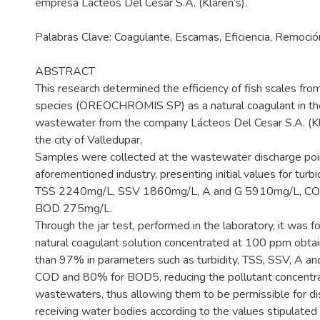
empresa Lácteos Del Cesar S.A. (Klaren’s).
Palabras Clave: Coagulante, Escamas, Eficiencia, Remoció
ABSTRACT
This research determined the efficiency of fish scales from
species (OREOCHROMIS SP) as a natural coagulant in th
wastewater from the company Lácteos Del Cesar S.A. (Kla
the city of Valledupar,
Samples were collected at the wastewater discharge poin
aforementioned industry, presenting initial values for tur
TSS 2240mg/L, SSV 1860mg/L, A and G 5910mg/L, CO
BOD 275mg/L.
Through the jar test, performed in the laboratory, it was f
natural coagulant solution concentrated at 100 ppm obta
than 97% in parameters such as turbidity, TSS, SSV, A an
COD and 80% for BOD5, reducing the pollutant concentra
wastewaters, thus allowing them to be permissible for di
receiving water bodies according to the values stipulated 