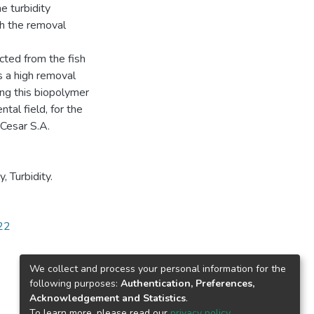
e turbidity
h the removal
acted from the fish
 a high removal
ing this biopolymer
tal field, for the
Cesar S.A.
, Turbidity.
922
We collect and process your personal information for the
following purposes:
Authentication, Preferences,
Acknowledgement and Statistics
.
To learn more, please read our
privacy policy
.