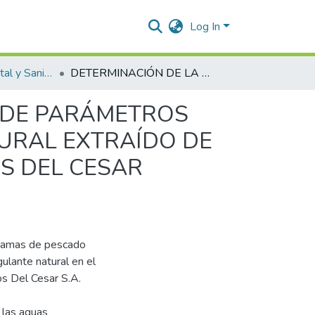
Log In
Ingeniería Ambiental y Sanitaria.
DETERMINACIÓN DE LA EFICIENCIA DE REMOCIÓN DE PARÁMETROS FÍSICO-QUÍMICOS USANDO UN COAGULANTE NATURAL EXTRAÍDO DE ESCAMAS DE PESCADOS, EN LA EMPRESA LÁCTEOS DEL CESAR KLARENS EN VALLEDUPAR (CESAR).
N DE PARÁMETROS
URAL EXTRAÍDO DE
S DEL CESAR
escamas de pescado
lante natural en el
os Del Cesar S.A.
 las aguas