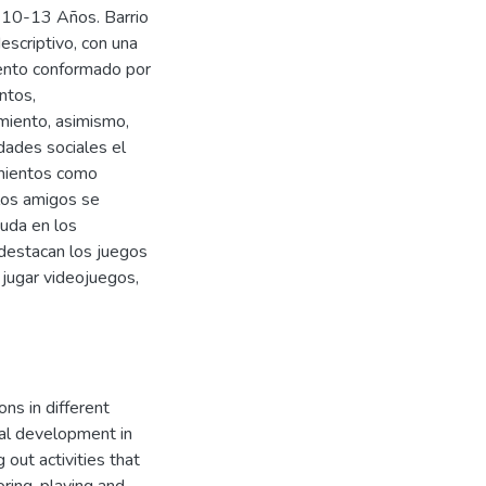
s 10-13 Años. Barrio
escriptivo, con una
mento conformado por
ntos,
miento, asimismo,
idades sociales el
imientos como
n los amigos se
yuda en los
 destacan los juegos
, jugar videojuegos,
ns in different
ial development in
 out activities that