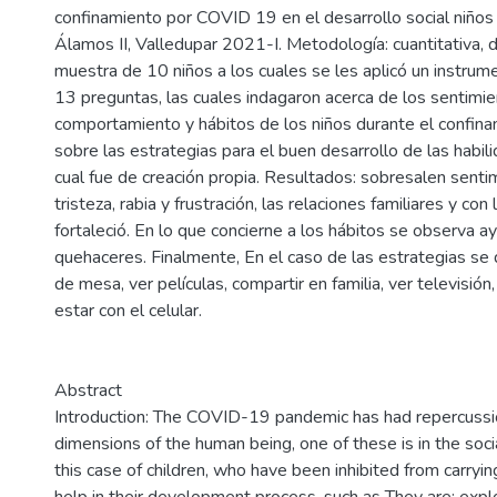
confinamiento por COVID 19 en el desarrollo social niño
Álamos II, Valledupar 2021-I. Metodología: cuantitativa, d
muestra de 10 niños a los cuales se les aplicó un instru
13 preguntas, las cuales indagaron acerca de los sentimie
comportamiento y hábitos de los niños durante el confina
sobre las estrategias para el buen desarrollo de las habil
cual fue de creación propia. Resultados: sobresalen sent
tristeza, rabia y frustración, las relaciones familiares y co
fortaleció. En lo que concierne a los hábitos se observa a
quehaceres. Finalmente, En el caso de las estrategias se
de mesa, ver películas, compartir en familia, ver televisión
estar con el celular.
Abstract
Introduction: The COVID-19 pandemic has had repercussio
dimensions of the human being, one of these is in the soc
this case of children, who have been inhibited from carrying