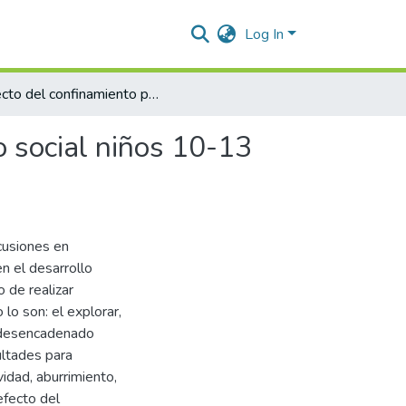
Log In
Efecto del confinamiento por COVID 19 en el desarrollo social niños 10-13 años. Valledupar 2021-I
o social niños 10-13
cusiones en
n el desarrollo
o de realizar
lo son: el explorar,
ha desencadenado
ultades para
vidad, aburrimiento,
efecto del