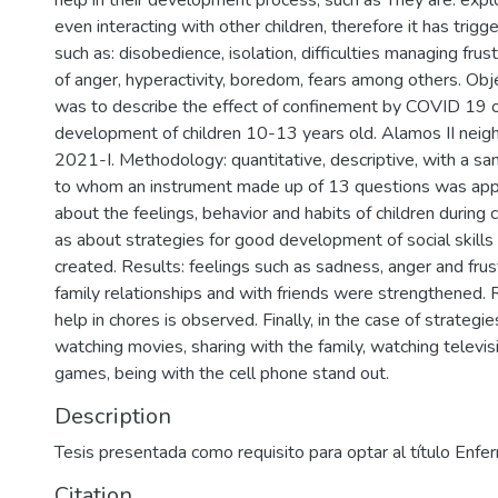
help in their development process, such as They are: explo
even interacting with other children, therefore it has trigg
such as: disobedience, isolation, difficulties managing fru
of anger, hyperactivity, boredom, fears among others. Obj
was to describe the effect of confinement by COVID 19 o
development of children 10-13 years old. Alamos II neig
2021-I. Methodology: quantitative, descriptive, with a sa
to whom an instrument made up of 13 questions was appl
about the feelings, behavior and habits of children during
as about strategies for good development of social skills
created. Results: feelings such as sadness, anger and frus
family relationships and with friends were strengthened. 
help in chores is observed. Finally, in the case of strategi
watching movies, sharing with the family, watching televis
games, being with the cell phone stand out.
Description
Tesis presentada como requisito para optar al título Enfe
Citation