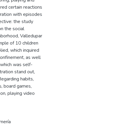
ring, playing and
ered certain reactions
stration with episodes
ective: the study
n the social
hborhood, Valledupar
mple of 10 children
ied, which inquired
 confinement, as well
 which was self-
tration stand out,
Regarding habits,
es, board games,
ion, playing video
rmería