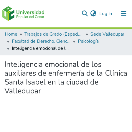
(current)
Log In
Communities & Collections
Home
Trabajos de Grado (Especializaciones y Pregrados)
Sede Valledupar
Facultad de Derecho, Ciencias Políticas y Sociales.
Psicología.
All of DSpace
Inteligencia emocional de los auxiliares de enfermería de la Clínica Santa Isabel en la ciudad de Valledupar
Statistics
Inteligencia emocional de los
auxiliares de enfermería de la Clínica
Santa Isabel en la ciudad de
Valledupar