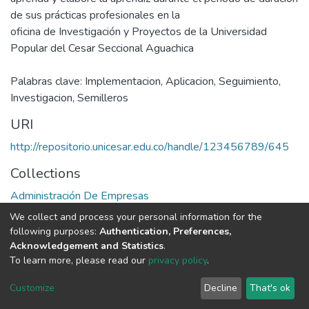
de sus prácticas profesionales en la
oficina de Investigación y Proyectos de la Universidad
Popular del Cesar Seccional Aguachica
Palabras clave: Implementacion, Aplicacion, Seguimiento,
Investigacion, Semilleros
URI
http://repositorio.unicesar.edu.co/handle/123456789/645
Collections
Administración De Empresas
We collect and process your personal information for the
Full item page
following purposes:
Authentication, Preferences,
Acknowledgement and Statistics
.
To learn more, please read our
privacy policy
.
DSpace software
copyright © 2002-2026
LYRASIS
Cookie
Privacy
End User
Send
Customize
Decline
That's ok
settings
policy
Agreement
Feedback