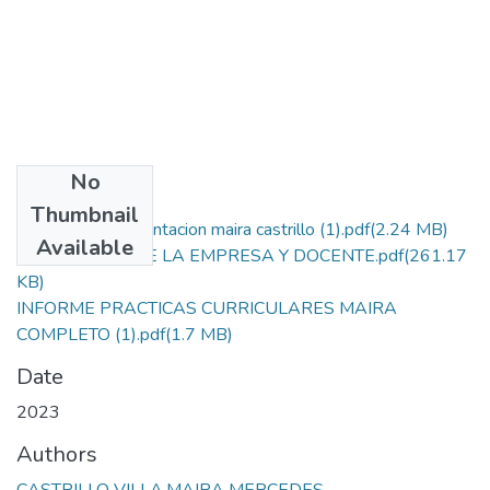
No
Files
Thumbnail
diapositivas sustentacion maira castrillo (1).pdf
(2.24 MB)
Available
EVALUACION DE LA EMPRESA Y DOCENTE.pdf
(261.17
KB)
INFORME PRACTICAS CURRICULARES MAIRA
COMPLETO (1).pdf
(1.7 MB)
Date
2023
Authors
CASTRILLO VILLA,MAIRA MERCEDES