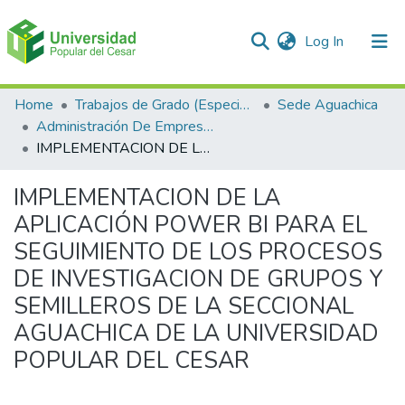
(current)
Log In
Communities & Collections
Home
Trabajos de Grado (Especializaciones y Pregrados)
Sede Aguachica
Administración De Empresas
All of DSpace
IMPLEMENTACION DE LA APLICACIÓN POWER BI PARA EL SEGUIMIENTO DE LOS PROCESOS DE INVESTIGACION DE GRUPOS Y SEMILLEROS DE LA SECCIONAL AGUACHICA DE LA UNIVERSIDAD POPULAR DEL CESAR
Statistics
IMPLEMENTACION DE LA
APLICACIÓN POWER BI PARA EL
SEGUIMIENTO DE LOS PROCESOS
DE INVESTIGACION DE GRUPOS Y
SEMILLEROS DE LA SECCIONAL
AGUACHICA DE LA UNIVERSIDAD
POPULAR DEL CESAR