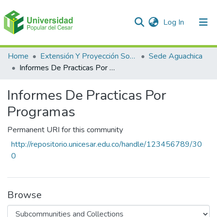
(current)
Log In
Communities & Collections
Home
Extensión Y Proyección Social
Sede Aguachica
Informes De Practicas Por Programas
All of DSpace
Informes De Practicas Por
Statistics
Programas
Permanent URI for this community
http://repositorio.unicesar.edu.co/handle/123456789/30
0
Browse