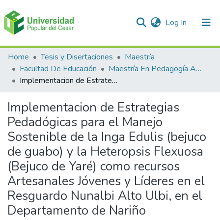
(current)
Log In
Communities & Collections
Home
Tesis y Disertaciones
Maestría
Facultad De Educación
Maestría En Pedagogía Ambiental Para El desarrollo Sostenible
All of DSpace
Implementacion de Estrategias Pedadógicas para el Manejo Sostenible de la Inga Edulis (bejuco de guabo) y la Heteropsis Flexuosa (Bejuco de Yaré) como recursos Artesanales Jóvenes y Líderes en el Resguardo Nunalbi Alto Ulbi, en el Departamento de Nariño
Statistics
Implementacion de Estrategias
Pedadógicas para el Manejo
Sostenible de la Inga Edulis (bejuco
de guabo) y la Heteropsis Flexuosa
(Bejuco de Yaré) como recursos
Artesanales Jóvenes y Líderes en el
Resguardo Nunalbi Alto Ulbi, en el
Departamento de Nariño