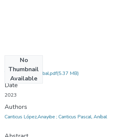
No
Files
Thumbnail
Tesis Canticuz Anibal.pdf
(5.37 MB)
Available
Date
2023
Authors
Canticus López,Anayibe ; Canticus Pascal, Aníbal
Abstract