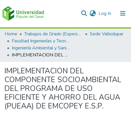
(current)
Log In
Communities & Collections
Home
Trabajos de Grado (Especializaciones y Pregrados)
Sede Valledupar
Facultad Ingenierías y Tecnologías
All of DSpace
Ingeniería Ambiental y Sanitaria.
IMPLEMENTACION DEL COMPONENTE SOCIOAMBIENTAL DEL PROGRAMA DE USO EFICIENTE Y AHORRO DEL AGUA (PUEAA) DE EMCOPEY E.S.P.
Statistics
IMPLEMENTACION DEL
COMPONENTE SOCIOAMBIENTAL
DEL PROGRAMA DE USO
EFICIENTE Y AHORRO DEL AGUA
(PUEAA) DE EMCOPEY E.S.P.