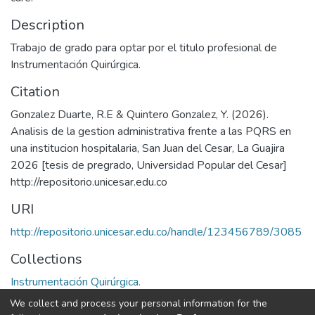
Description
Trabajo de grado para optar por el titulo profesional de
Instrumentación Quirúrgica.
Citation
Gonzalez Duarte, R.E & Quintero Gonzalez, Y. (2026).
Analisis de la gestion administrativa frente a las PQRS en
una institucion hospitalaria, San Juan del Cesar, La Guajira
2026 [tesis de pregrado, Universidad Popular del Cesar]
http://repositorio.unicesar.edu.co
URI
http://repositorio.unicesar.edu.co/handle/123456789/3085
Collections
Instrumentación Quirúrgica.
We collect and process your personal information for the
Full item page