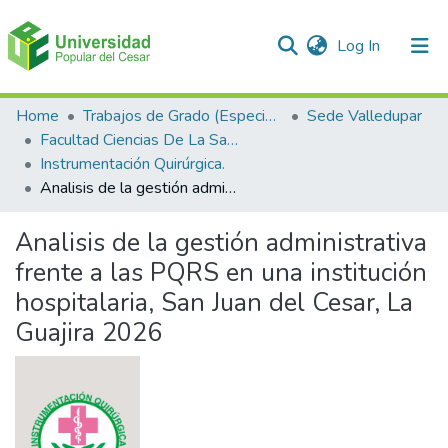
(current)
Log In
Communities & Collections
Home
Trabajos de Grado (Especializaciones y Pregrados)
Sede Valledupar
Facultad Ciencias De La Salud.
All of DSpace
Instrumentación Quirúrgica.
Analisis de la gestión administrativa frente a las PQRS en una institución hospitalaria, San Juan del Cesar, La Guajira 2026
Statistics
Analisis de la gestión administrativa
frente a las PQRS en una institución
hospitalaria, San Juan del Cesar, La
Guajira 2026