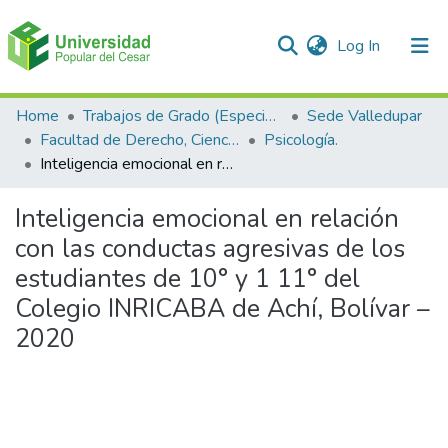
(current)
Log In
Communities & Collections
Home
Trabajos de Grado (Especializaciones y Pregrados)
Sede Valledupar
Facultad de Derecho, Ciencias Políticas y Sociales.
Psicología.
All of DSpace
Inteligencia emocional en relación con las conductas agresivas de los estudiantes de 10° y 1 11° del Colegio INRICABA de Achí, Bolívar – 2020
Statistics
Inteligencia emocional en relación
con las conductas agresivas de los
estudiantes de 10° y 1 11° del
Colegio INRICABA de Achí, Bolívar –
2020