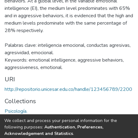
behaviors. At a global level, in the variable emotional
intelligence (EI), the medium level predominates with 65%
and in aggressive behaviors, it is evidenced that the high and
medium levels predominate with the same percentage of
28% respectively.
Palabras clave: inteligencia emocional, conductas agresivas,
agresividad, emocional.
Keywords: emotional intelligence, aggressive behaviors,
aggressiveness, emotional.
URI
http://repositorio.unicesar.edu.co/handle/123456789/2200
Collections
Psicología.
We collect and process your personal information for the
Full item page
following purposes:
Authentication, Preferences,
Acknowledgement and Statistics
.