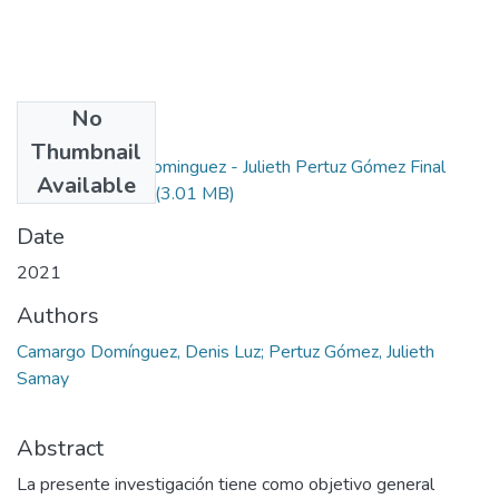
No
Files
Thumbnail
Denis Camargo Dominguez - Julieth Pertuz Gómez Final
Available
FINAL prueba.pdf
(3.01 MB)
Date
2021
Authors
Camargo Domínguez, Denis Luz; Pertuz Gómez, Julieth
Samay
Abstract
La presente investigación tiene como objetivo general