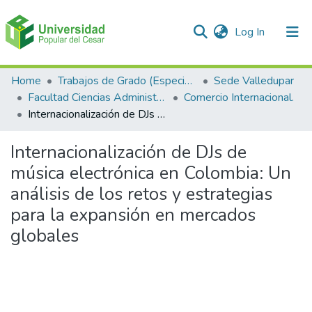
(current)
Log In
Communities & Collections
Home
Trabajos de Grado (Especializaciones y Pregrados)
Sede Valledupar
Facultad Ciencias Administrativas Contables y Económicas – Face
Comercio Internacional.
All of DSpace
Internacionalización de DJs de música electrónica en Colombia: Un análisis de los retos y estrategias para la expansión en mercados globales
Statistics
Internacionalización de DJs de
música electrónica en Colombia: Un
análisis de los retos y estrategias
para la expansión en mercados
globales