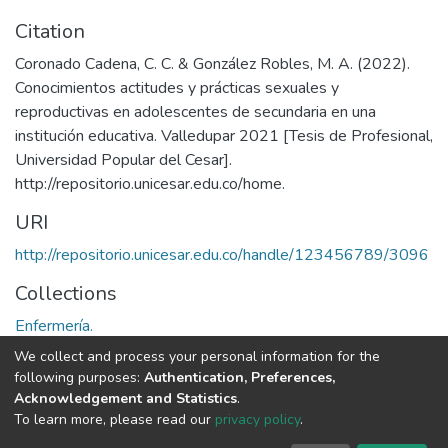
Citation
Coronado Cadena, C. C. & González Robles, M. A. (2022).
Conocimientos actitudes y prácticas sexuales y
reproductivas en adolescentes de secundaria en una
institución educativa. Valledupar 2021 [Tesis de Profesional,
Universidad Popular del Cesar].
http://repositorio.unicesar.edu.co/home.
URI
http://repositorio.unicesar.edu.co/handle/123456789/3096
Collections
Enfermería.
We collect and process your personal information for the
Full item page
following purposes:
Authentication, Preferences,
Acknowledgement and Statistics
.
To learn more, please read our
privacy policy
.
DSpace software
copyright © 2002-2026
LYRASIS