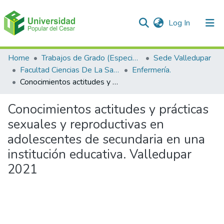
(current)
Log In
Communities & Collections
Home
Trabajos de Grado (Especializaciones y Pregrados)
Sede Valledupar
Facultad Ciencias De La Salud.
Enfermería.
All of DSpace
Conocimientos actitudes y prácticas sexuales y reproductivas en adolescentes de secundaria en una institución educativa. Valledupar 2021
Statistics
Conocimientos actitudes y prácticas
sexuales y reproductivas en
adolescentes de secundaria en una
institución educativa. Valledupar
2021