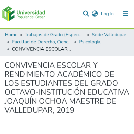
(current)
Log In
Communities & Collections
Home
Trabajos de Grado (Especializaciones y Pregrados)
Sede Valledupar
Facultad de Derecho, Ciencias Políticas y Sociales.
Psicología.
All of DSpace
CONVIVENCIA ESCOLAR Y RENDIMIENTO ACADÉMICO DE LOS ESTUDIANTES DEL GRADO OCTAVO-INSTITUCIÓN EDUCATIVA JOAQUÍN OCHOA MAESTRE DE VALLEDUPAR, 2019
Statistics
CONVIVENCIA ESCOLAR Y
RENDIMIENTO ACADÉMICO DE
LOS ESTUDIANTES DEL GRADO
OCTAVO-INSTITUCIÓN EDUCATIVA
JOAQUÍN OCHOA MAESTRE DE
VALLEDUPAR, 2019