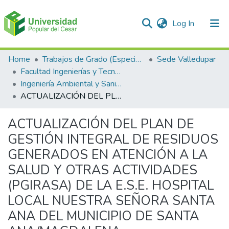
(current)
Log In
Communities & Collections
Home
Trabajos de Grado (Especializaciones y Pregrados)
Sede Valledupar
Facultad Ingenierías y Tecnologías
All of DSpace
Ingeniería Ambiental y Sanitaria.
ACTUALIZACIÓN DEL PLAN DE GESTIÓN INTEGRAL DE RESIDUOS GENERADOS EN ATENCIÓN A LA SALUD Y OTRAS ACTIVIDADES (PGIRASA) DE LA E.S.E. HOSPITAL LOCAL NUESTRA SEÑORA SANTA ANA DEL MUNICIPIO DE SANTA ANA/MAGDALENA
Statistics
ACTUALIZACIÓN DEL PLAN DE
GESTIÓN INTEGRAL DE RESIDUOS
GENERADOS EN ATENCIÓN A LA
SALUD Y OTRAS ACTIVIDADES
(PGIRASA) DE LA E.S.E. HOSPITAL
LOCAL NUESTRA SEÑORA SANTA
ANA DEL MUNICIPIO DE SANTA