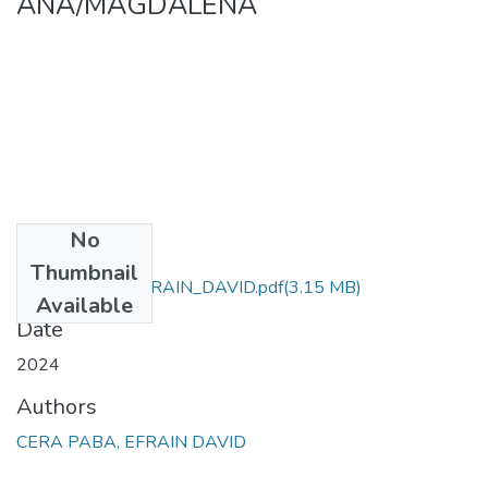
ANA/MAGDALENA
No
Files
Thumbnail
CERA_PABA_EFRAIN_DAVID.pdf
(3.15 MB)
Available
Date
2024
Authors
CERA PABA, EFRAIN DAVID