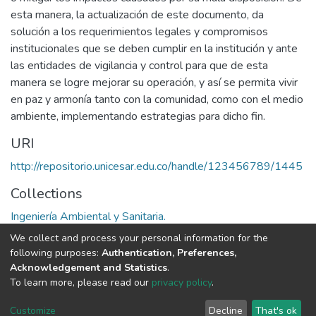
esta manera, la actualización de este documento, da
solución a los requerimientos legales y compromisos
institucionales que se deben cumplir en la institución y ante
las entidades de vigilancia y control para que de esta
manera se logre mejorar su operación, y así se permita vivir
en paz y armonía tanto con la comunidad, como con el medio
ambiente, implementando estrategias para dicho fin.
URI
http://repositorio.unicesar.edu.co/handle/123456789/1445
Collections
Ingeniería Ambiental y Sanitaria.
We collect and process your personal information for the
Full item page
following purposes:
Authentication, Preferences,
Acknowledgement and Statistics
.
To learn more, please read our
privacy policy
.
DSpace software
copyright © 2002-2026
LYRASIS
Cookie
Privacy
End User
Send
Customize
Decline
That's ok