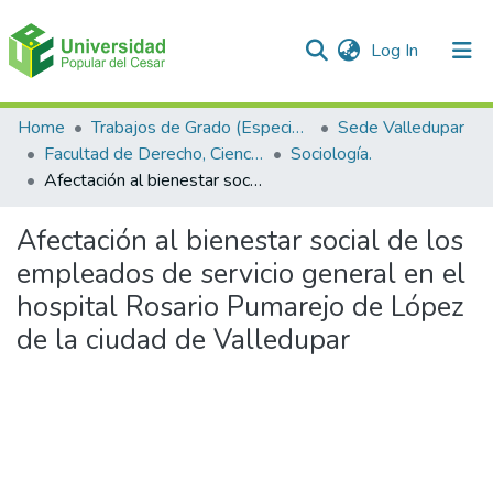
(current)
Log In
Communities & Collections
Home
Trabajos de Grado (Especializaciones y Pregrados)
Sede Valledupar
Facultad de Derecho, Ciencias Políticas y Sociales.
Sociología.
All of DSpace
Afectación al bienestar social de los empleados de servicio general en el hospital Rosario Pumarejo de López de la ciudad de Valledupar
Statistics
Afectación al bienestar social de los
empleados de servicio general en el
hospital Rosario Pumarejo de López
de la ciudad de Valledupar