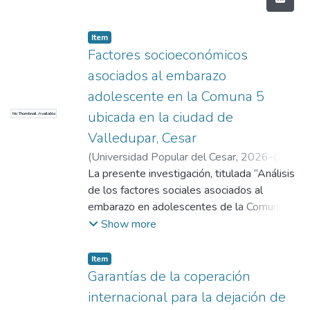
Item
Factores socioeconómicos
asociados al embarazo
adolescente en la Comuna 5
ubicada en la ciudad de
No Thumbnail Available
Valledupar, Cesar
(
Universidad Popular del Cesar,
2026-07-
27
La presente investigación, titulada “Análisis
)
Rodriguez Montero, Danna Jaireth
;
Monsalve Castillo, Jesus Alexander
de los factores sociales asociados al
embarazo en adolescentes de la Comuna 5
del municipio de Valledupar”, tuvo como
Show more
propósito analizar los principales factores
sociales que inciden en el embarazo
Item
adolescente, reconociendo esta
Garantías de la coperación
problemática como un fenómeno que afecta
internacional para la dejación de
el desarrollo personal, familiar y social de