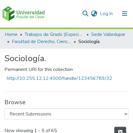
(current)
Log In
Communities & Collections
Home
Trabajos de Grado (Especializaciones y Pregrados)
Sede Valledupar
Facultad de Derecho, Ciencias Políticas y Sociales.
Sociología.
All of DSpace
Sociología.
Statistics
Permanent URI for this collection
http://10.255.12.12:4000/handle/123456789/32
Browse
Recent Submissions
Now showing
1 - 5 of 65