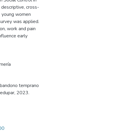
 Social Control in
 descriptive, cross-
 64 young women
survey was applied.
on, work and pain
nfluence early
rmería
. Abandono temprano
ledupar, 2023.
000