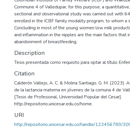
Colombian Institute of Family Welfare (ICBF) and Wakuzari
Commune 4 of Valledupar, for this purpose, a quantitative,
sectional and observational study was carried out with
enrolled in the ICBF family modality program, to whom a 
Concluding in most of the young women low milk producti
and inflammation in the nipples are the main factors that i
abandonment of breastfeeding.
Description
Tesis presentada como requisito para optar al título Enfe
Citation
Calderón Vallejo, A. C. & Molina Santiago, G. M. (2023)
de la lactancia materna en jóvenes de la comuna 4 de Val
[Tesis de Profesional, Universidad Popular del Cesar].
http://repositorio.unicesar.edu.co/home.
URI
http://repositorio.unicesar.edu.co/handle/123456789/3