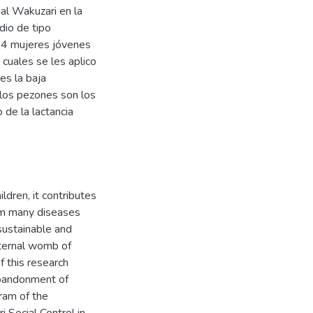
al Wakuzari en la
dio de tipo
 64 mujeres jóvenes
 cuales se les aplico
es la baja
n los pezones son los
 de la lactancia
ldren, it contributes
rom many diseases
 sustainable and
aternal womb of
f this research
 abandonment of
ram of the