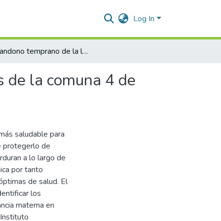
Log In
Abandono temprano de la lactancia materna en jóvenes de la comuna 4 de Valledupar, 2023.
s de la comuna 4 de
 más saludable para
e protegerlo de
duran a lo largo de
ica por tanto
óptimas de salud. El
entificar los
ancia materna en
Instituto