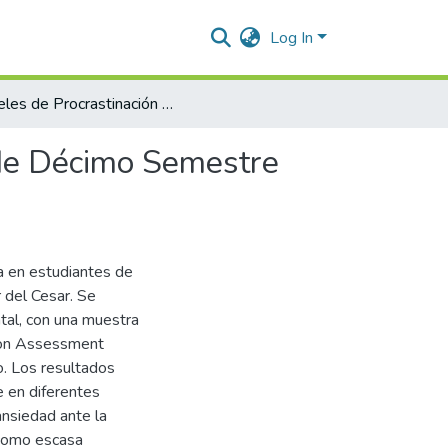
Log In
Niveles de Procrastinación Académica en Estudiantes de Décimo Semestre del Programa de Psicología de la UPC
 de Décimo Semestre
ca en estudiantes de
 del Cesar. Se
tal, con una muestra
tion Assessment
. Los resultados
e en diferentes
ansiedad ante la
í como escasa