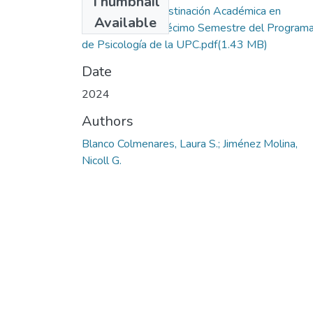
Thumbnail
Niveles de Procrastinación Académica en
Available
Estudiantes de Décimo Semestre del Program
de Psicología de la UPC.pdf
(1.43 MB)
Date
2024
Authors
Blanco Colmenares, Laura S.; Jiménez Molina,
Nicoll G.