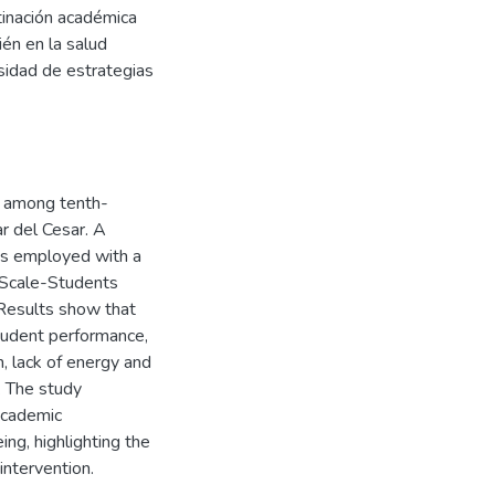
stinación académica
én en la salud
sidad de estrategias
n among tenth-
r del Cesar. A
as employed with a
 Scale-Students
Results show that
student performance,
m, lack of energy and
. The study
academic
ng, highlighting the
intervention.