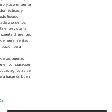
rro y uso eficiente
s domésticas y
ado líquido.
cada uno de los
a entrevista, la
n cuenta diferentes
n de herramientas
ribución para
o de las buenas
ble en comparación
ticas agrícolas se
para hacer un buen
622