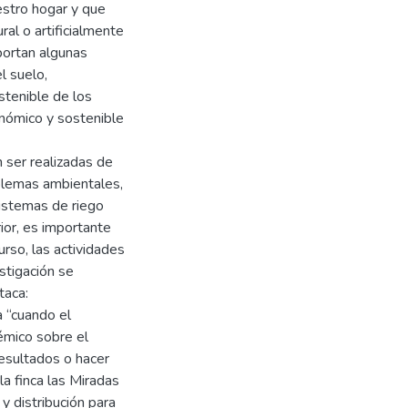
estro hogar y que
l o artificialmente
portan algunas
l suelo,
stenible de los
nómico y sostenible
 ser realizadas de
oblemas ambientales,
sistemas de riego
ior, es importante
urso, las actividades
stigación se
taca:
a “cuando el
émico sobre el
resultados o hacer
la finca las Miradas
y distribución para