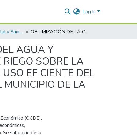
Log In
Ingeniería Ambiental y Sanitaria.
OPTIMIZACIÓN DE LA CAPTACIÓN, DISTRIBUCIÓN DEL AGUA Y EVALUACIÓN DE LA INCIDENCIA DE TRES TIPOS DE RIEGO SOBRE LA PRODUCCIÓN DE CEBOLLA ROJA, EL AHORRO Y EL USO EFICIENTE DEL RECURSO HÍDRICO EN LA FINCA LAS MIRADAS DEL MUNICIPIO DE LA JAGUA DEL PILAR, LA GUAJIRA
DEL AGUA Y
E RIEGO SOBRE LA
 USO EFICIENTE DEL
 MUNICIPIO DE LA
lo Económico (OCDE),
 económicas,
. Se sabe que de la