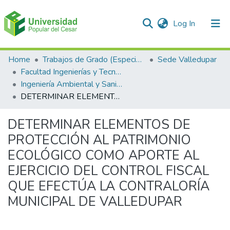
(current)
Log In
Communities & Collections
Home
Trabajos de Grado (Especializaciones y Pregrados)
Sede Valledupar
Facultad Ingenierías y Tecnologías
All of DSpace
Ingeniería Ambiental y Sanitaria.
DETERMINAR ELEMENTOS DE PROTECCIÓN AL PATRIMONIO ECOLÓGICO COMO APORTE AL EJERCICIO DEL CONTROL FISCAL QUE EFECTÚA LA CONTRALORÍA MUNICIPAL DE VALLEDUPAR
Statistics
DETERMINAR ELEMENTOS DE
PROTECCIÓN AL PATRIMONIO
ECOLÓGICO COMO APORTE AL
EJERCICIO DEL CONTROL FISCAL
QUE EFECTÚA LA CONTRALORÍA
MUNICIPAL DE VALLEDUPAR