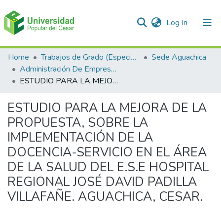
(current)
Log In
Communities & Collections
Home
Trabajos de Grado (Especializaciones y Pregrados)
Sede Aguachica
Administración De Empresas
All of DSpace
ESTUDIO PARA LA MEJORA DE LA PROPUESTA, SOBRE LA IMPLEMENTACIÓN DE LA DOCENCIA-SERVICIO EN EL ÁREA DE LA SALUD DEL E.S.E HOSPITAL REGIONAL JOSÉ DAVID PADILLA VILLAFAÑE. AGUACHICA, CESAR.
Statistics
ESTUDIO PARA LA MEJORA DE LA
PROPUESTA, SOBRE LA
IMPLEMENTACIÓN DE LA
DOCENCIA-SERVICIO EN EL ÁREA
DE LA SALUD DEL E.S.E HOSPITAL
REGIONAL JOSÉ DAVID PADILLA
VILLAFAÑE. AGUACHICA, CESAR.