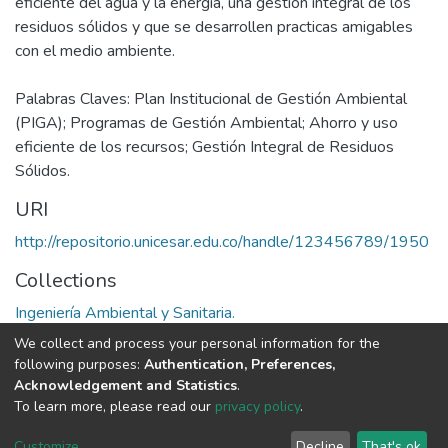
eficiente del agua y la energía, una gestión integral de los
residuos sólidos y que se desarrollen practicas amigables
con el medio ambiente.
Palabras Claves: Plan Institucional de Gestión Ambiental
(PIGA); Programas de Gestión Ambiental; Ahorro y uso
eficiente de los recursos; Gestión Integral de Residuos
Sólidos.
URI
http://repositorio.unicesar.edu.co/handle/123456789/1950
Collections
Ingeniería Ambiental y Sanitaria.
We collect and process your personal information for the
Full item page
following purposes:
Authentication, Preferences,
Acknowledgement and Statistics
.
To learn more, please read our
privacy policy
.
DSpace software
copyright © 2002-2026
LYRASIS
Cookie
Privacy
End User
Send
Customize
Decline
That's ok