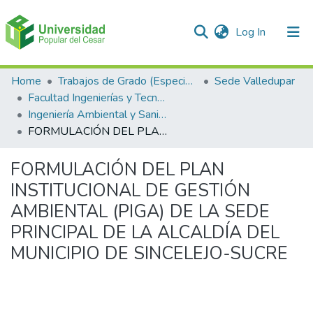
(current)
Log In
Communities & Collections
Home
Trabajos de Grado (Especializaciones y Pregrados)
Sede Valledupar
Facultad Ingenierías y Tecnologías
All of DSpace
Ingeniería Ambiental y Sanitaria.
FORMULACIÓN DEL PLAN INSTITUCIONAL DE GESTIÓN AMBIENTAL (PIGA) DE LA SEDE PRINCIPAL DE LA ALCALDÍA DEL MUNICIPIO DE SINCELEJO-SUCRE
Statistics
FORMULACIÓN DEL PLAN
INSTITUCIONAL DE GESTIÓN
AMBIENTAL (PIGA) DE LA SEDE
PRINCIPAL DE LA ALCALDÍA DEL
MUNICIPIO DE SINCELEJO-SUCRE