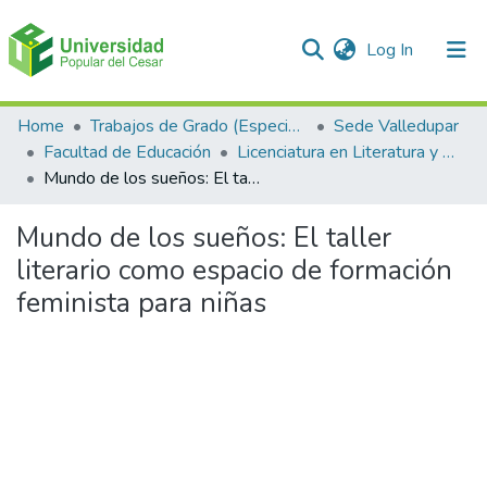
(current)
Log In
Communities & Collections
Home
Trabajos de Grado (Especializaciones y Pregrados)
Sede Valledupar
Facultad de Educación
Licenciatura en Literatura y Lengua Castellana.
All of DSpace
Mundo de los sueños: El taller literario como espacio de formación feminista para niñas
Statistics
Mundo de los sueños: El taller
literario como espacio de formación
feminista para niñas