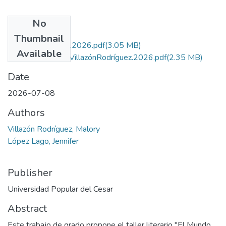
No
Files
Thumbnail
VillazónRodríguez.2026.pdf
(3.05 MB)
Available
CartaAutorizaciónVillazónRodríguez.2026.pdf
(2.35 MB)
Date
2026-07-08
Authors
Villazón Rodríguez, Malory
López Lago, Jennifer
Publisher
Universidad Popular del Cesar
Abstract
Este trabajo de grado propone el taller literario "El Mundo