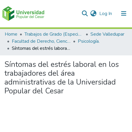
(current)
Log In
Communities & Collections
Home
Trabajos de Grado (Especializaciones y Pregrados)
Sede Valledupar
Facultad de Derecho, Ciencias Políticas y Sociales.
Psicología.
All of DSpace
Síntomas del estrés laboral en los trabajadores del área administrativas de la Universidad Popular del Cesar
Statistics
Síntomas del estrés laboral en los
trabajadores del área
administrativas de la Universidad
Popular del Cesar