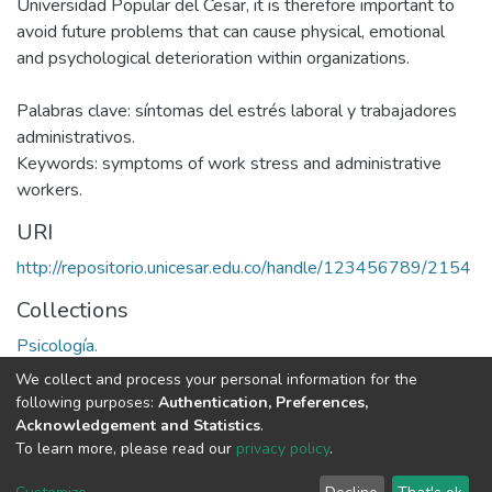
Universidad Popular del Cesar, it is therefore important to
avoid future problems that can cause physical, emotional
and psychological deterioration within organizations.
Palabras clave: síntomas del estrés laboral y trabajadores
administrativos.
Keywords: symptoms of work stress and administrative
workers.
URI
http://repositorio.unicesar.edu.co/handle/123456789/2154
Collections
Psicología.
We collect and process your personal information for the
Full item page
following purposes:
Authentication, Preferences,
Acknowledgement and Statistics
.
To learn more, please read our
privacy policy
.
DSpace software
copyright © 2002-2026
LYRASIS
Cookie
Privacy
End User
Send