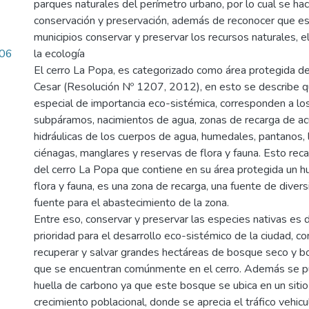
parques naturales del perímetro urbano, por lo cual se ha
conservación y preservación, además de reconocer que es
municipios conservar y preservar los recursos naturales, 
.06
la ecología
El cerro La Popa, es categorizado como área protegida d
Cesar (Resolución Nº 1207, 2012), en esto se describe q
especial de importancia eco-sistémica, corresponden a l
subpáramos, nacimientos de agua, zonas de recarga de ac
hidráulicas de los cuerpos de agua, humedales, pantanos, l
ciénagas, manglares y reservas de flora y fauna. Esto reca
del cerro La Popa que contiene en su área protegida un 
flora y fauna, es una zona de recarga, una fuente de divers
fuente para el abastecimiento de la zona.
Entre eso, conservar y preservar las especies nativas es
prioridad para el desarrollo eco-sistémico de la ciudad, 
recuperar y salvar grandes hectáreas de bosque seco y b
que se encuentran comúnmente en el cerro. Además se pu
huella de carbono ya que este bosque se ubica en un sitio
crecimiento poblacional, donde se aprecia el tráfico vehic