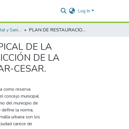
Log In
Ingeniería Ambiental y Sanitaria.
PLAN DE RESTAURACION DEL BOSQUE SECO TROPICAL DE LA RESERVA ECOLÓGICA DEL CERRO LA POPA JURISDICCIÓN DE LA DÉCIMA BRIGADA EN EL MUNICIPIO DE VALLEDUPAR-CESAR.
ICAL DE LA
ICCIÓN DE LA
AR-CESAR.
pa como reserva
l concejo municipal
io del municipio de
 define la norma,
 malla urbana son los
 ciudad carece de