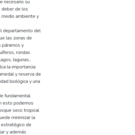
ce necesario su
 deber de los
el medio ambiente y
el departamento del
ue las zonas de
os páramos y
uíferos, rondas
agos, lagunas.,
lca la importancia
humedal y reserva de
idad biológica y una
 de fundamental
con esto podemos
osque seco tropical
ede minimizar la
 estratégico de
ular y además