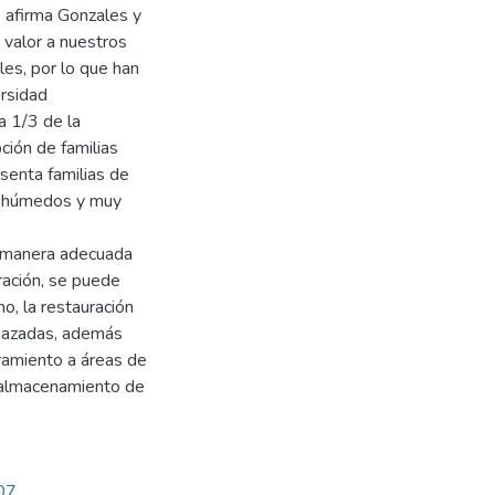
o afirma Gonzales y
valor a nuestros
es, por lo que han
ersidad
a 1/3 de la
ión de familias
senta familias de
es húmedos y muy
e manera adecuada
ración, se puede
o, la restauración
enazadas, además
ramiento a áreas de
 y almacenamiento de
807