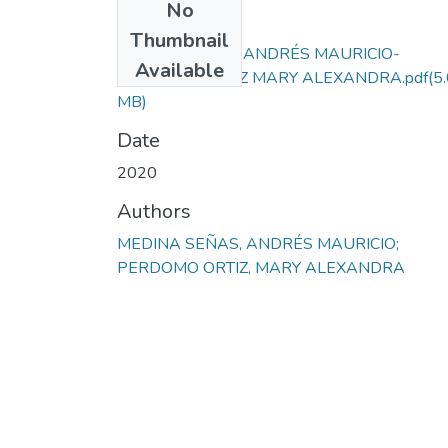
No
Files
Thumbnail
MEDINA SEÑAS ANDRÉS MAURICIO-
Available
PERDOMO ORTIZ MARY ALEXANDRA.pdf
(5
MB)
Date
2020
Authors
MEDINA SEÑAS, ANDRÉS MAURICIO;
PERDOMO ORTIZ, MARY ALEXANDRA