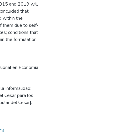
2015 and 2019 will
 concluded that
d within the
of them due to self-
es; conditions that
hin the formulation
esional en Economía
la Informalidad:
el Cesar para los
ular del Cesar].
878