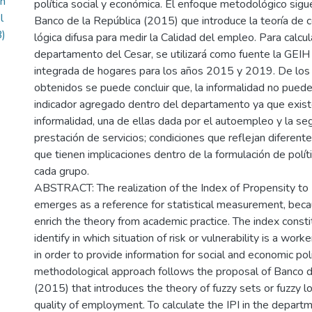
ón
política social y económica. El enfoque metodológico sigu
l
Banco de la República (2015) que introduce la teoría de c
B)
lógica difusa para medir la Calidad del empleo. Para calcula
departamento del Cesar, se utilizará como fuente la GEI
integrada de hogares para los años 2015 y 2019. De los
obtenidos se puede concluir que, la informalidad no puede
indicador agregado dentro del departamento ya que exist
informalidad, una de ellas dada por el autoempleo y la se
prestación de servicios; condiciones que reflejan diferente
que tienen implicaciones dentro de la formulación de polí
cada grupo.
ABSTRACT: The realization of the Index of Propensity to I
emerges as a reference for statistical measurement, beca
enrich the theory from academic practice. The index consti
identify in which situation of risk or vulnerability is a work
in order to provide information for social and economic po
methodological approach follows the proposal of Banco d
(2015) that introduces the theory of fuzzy sets or fuzzy l
quality of employment. To calculate the IPI in the departm