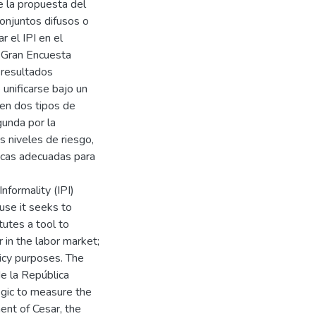
e la propuesta del
onjuntos difusos o
r el IPI en el
H Gran Encuesta
 resultados
 unificarse bajo un
en dos tipos de
gunda por la
s niveles de riesgo,
ticas adecuadas para
nformality (IPI)
use it seeks to
tutes a tool to
er in the labor market;
licy purposes. The
e la República
ogic to measure the
ent of Cesar, the