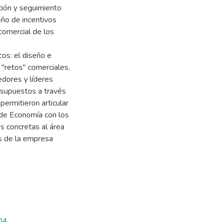
ución y seguimiento
eño de incentivos
comercial de los
cos: el diseño e
"retos" comerciales,
edores y líderes
esupuestos a través
permitieron articular
 de Economía con los
s concretas al área
os de la empresa
404