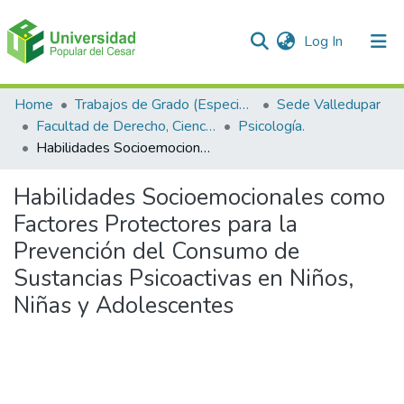
(current)
Log In
Communities & Collections
Home
Trabajos de Grado (Especializaciones y Pregrados)
Sede Valledupar
Facultad de Derecho, Ciencias Políticas y Sociales.
Psicología.
All of DSpace
Habilidades Socioemocionales como Factores Protectores para la Prevención del Consumo de Sustancias Psicoactivas en Niños, Niñas y Adolescentes
Statistics
Habilidades Socioemocionales como
Factores Protectores para la
Prevención del Consumo de
Sustancias Psicoactivas en Niños,
Niñas y Adolescentes