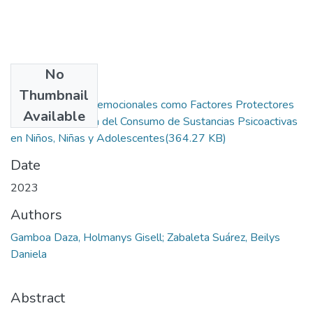
No
Files
Thumbnail
Habilidades Socioemocionales como Factores Protectores
Available
para la Prevención del Consumo de Sustancias Psicoactivas
en Niños, Niñas y Adolescentes
(364.27 KB)
Date
2023
Authors
Gamboa Daza, Holmanys Gisell; Zabaleta Suárez, Beilys
Daniela
Abstract