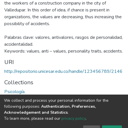
the workers of a construction company in the city of
Valledupar. In this order of idea, if chance is present in
organizations, the values are decreasing, thus increasing the
possibility of accidents.
Palabras clave: valores, antivalores, rasgos de personalidad,
accidentalidad.
Keywords: values, anti – values, personality traits, accidents.
URI
http://repositorio.unicesar.edu.co/handle/123456789/2146
Collections
Psicología.
We collect and process your personal information for the
Full item page
following purposes:
Authentication, Preferences,
Acknowledgement and Statistics
.
To learn more, please read our
privacy policy
.
DSpace software
copyright © 2002-2026
LYRASIS