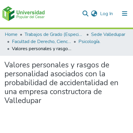
(current)
Log In
Communities & Collections
Home
Trabajos de Grado (Especializaciones y Pregrados)
Sede Valledupar
Facultad de Derecho, Ciencias Políticas y Sociales.
Psicología.
All of DSpace
Valores personales y rasgos de personalidad asociados con la probabilidad de accidentalidad en una empresa constructora de Valledupar
Statistics
Valores personales y rasgos de
personalidad asociados con la
probabilidad de accidentalidad en
una empresa constructora de
Valledupar