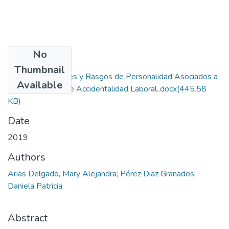
No
Files
Thumbnail
Valores Personales y Rasgos de Personalidad Asociados a
Available
La Probabilidad de Accidentalidad Laboral..docx
(445.58
KB)
Date
2019
Authors
Arias Delgado, Mary Alejandra; Pérez Diaz Granados,
Daniela Patricia
Abstract