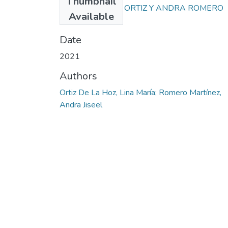
Thumbnail
PROYECTO LINA ORTIZ Y ANDRA ROMERO
Available
3.pdf
(2.13 MB)
Date
2021
Authors
Ortiz De La Hoz, Lina María; Romero Martínez,
Andra Jiseel