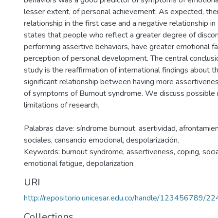
behaviors was a good predictor of symptoms of emotional 
lesser extent, of personal achievement; As expected, the
relationship in the first case and a negative relationship i
states that people who reflect a greater degree of disc
performing assertive behaviors, have greater emotional fa
perception of personal development. The central conclusi
study is the reaffirmation of international findings about t
significant relationship between having more assertivene
of symptoms of Burnout syndrome. We discuss possible 
limitations of research.
Palabras clave: síndrome burnout, asertividad, afrontamie
sociales, cansancio emocional, despolarización.
Keywords: burnout syndrome, assertiveness, coping, socia
emotional fatigue, depolarization.
URI
http://repositorio.unicesar.edu.co/handle/123456789/2
Collections