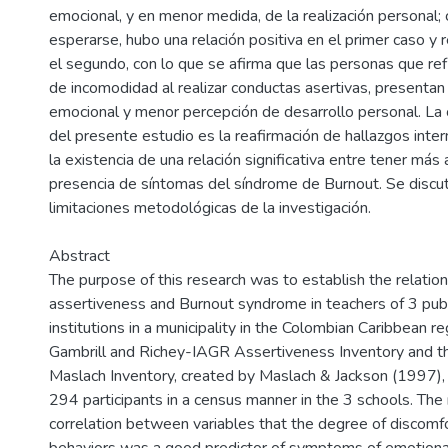
emocional, y en menor medida, de la realización personal;
esperarse, hubo una relación positiva en el primer caso y 
el segundo, con lo que se afirma que las personas que re
de incomodidad al realizar conductas asertivas, presenta
emocional y menor percepción de desarrollo personal. La 
del presente estudio es la reafirmación de hallazgos inte
la existencia de una relación significativa entre tener más
presencia de síntomas del síndrome de Burnout. Se discu
limitaciones metodológicas de la investigación.
Abstract
The purpose of this research was to establish the relati
assertiveness and Burnout syndrome in teachers of 3 publ
institutions in a municipality in the Colombian Caribbean reg
Gambrill and Richey-IAGR Assertiveness Inventory and 
Maslach Inventory, created by Maslach & Jackson (1997),
294 participants in a census manner in the 3 schools. The 
correlation between variables that the degree of discomfo