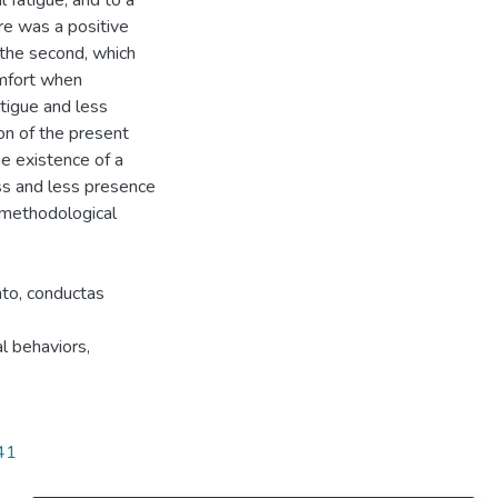
fatigue, and to a
re was a positive
n the second, which
omfort when
tigue and less
on of the present
he existence of a
ss and less presence
methodological
nto, conductas
l behaviors,
241