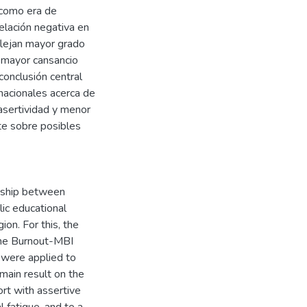
 como era de
relación negativa en
flejan mayor grado
n mayor cansancio
conclusión central
rnacionales acerca de
 asertividad y menor
te sobre posibles
onship between
ic educational
ion. For this, the
the Burnout-MBI
 were applied to
main result on the
rt with assertive