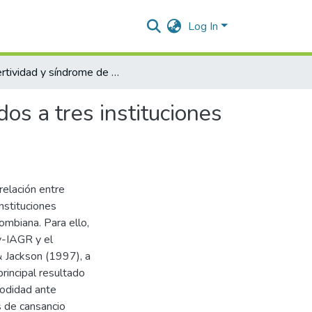
Log In
Asertividad y síndrome de burnout en docentes vinculados a tres instituciones educativas públicas del distrito Santa Cruz de Mompox
os a tres instituciones
relación entre
nstituciones
ombiana. Para ello,
ey-IAGR y el
 Jackson (1997), a
rincipal resultado
modidad ante
s de cansancio