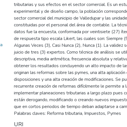
tributarias y sus efectos en el sector comercial. Es un est
experimental y de diseño campo, la población correspond
sector comercial del municipio de Valledupar y las unidad
constituidas por el personal del área de contable. La técn
datos fue la encuesta, conformada por veintisiete (27) íte
de respuesta tipo escala Likert, las cuales son: Siempre (5
ca
Algunas Veces (3), Casi Nunca (2), Nunca (1). La validez 
juicio de tres (3) expertos. Como técnica de análisis se util
descriptiva, media aritmética, frecuencia absoluta y relativa
obtener los resultados concluyendo un alto impacto de l
originan las reformas sobre las pymes, una alta aplicación
disposiciones y una alta creación de modificaciones. Se pu
recurrente creación de reformas difícilmente le permite a
implementar planeaciones tributarias a largo plazo pues
están derogando, modificando o creando nuevos impuesto
que en cortos periodos de tiempo deban adaptarse a camb
Palabras claves: Reforma tributaria, Impuestos, Pymes
URI