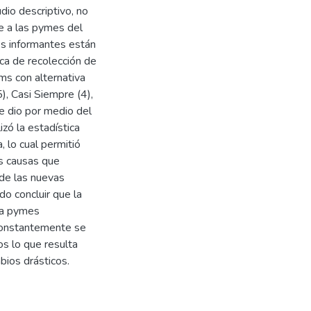
udio descriptivo, no
e a las pymes del
es informantes están
ica de recolección de
ms con alternativa
), Casi Siempre (4),
se dio por medio del
izó la estadística
, lo cual permitió
as causas que
 de las nuevas
do concluir que la
 la pymes
 constantemente se
s lo que resulta
ios drásticos.