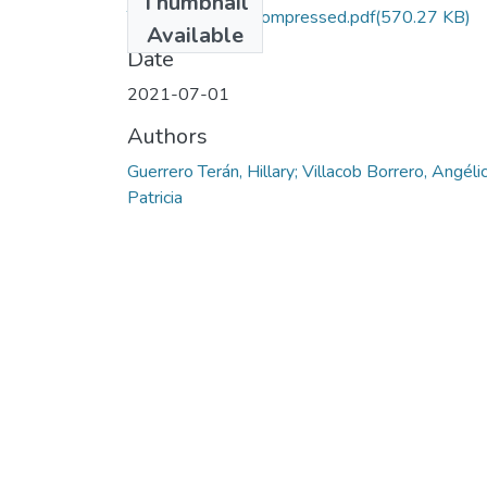
Thumbnail
TG-CP 2021-8_compressed.pdf
(570.27 KB)
Available
Date
2021-07-01
Authors
Guerrero Terán, Hillary; Villacob Borrero, Angéli
Patricia