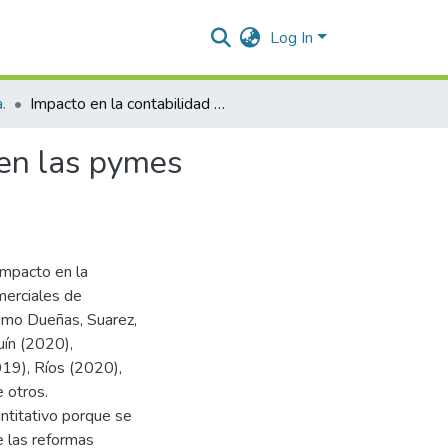
Log In
.
Impacto en la contabilidad por los cambios normativos en las pymes comerciales de Valledupar
 en las pymes
impacto en la
merciales de
como Dueñas, Suarez,
uín (2020),
19), Ríos (2020),
 otros.
ntitativo porque se
e las reformas