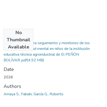
No
Files
Thumbnail
Aplicativo web para seguimiento y monitoreo de los
Available
problemas de salud mental en niños de la institución
educativa técnica agroindustrial de El PEÑÓN
BOLÍVAR..pdf
(4.92 MB)
Date
2026
Authors
Amaya S., Fabián; García G., Roberto