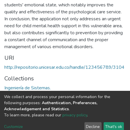
students' emotional state, which notably improves the
quality and effectiveness of the psychological care service.
In conclusion, the application not only addresses an urgent
need for child mental health support in this vulnerable area,
but also contributes significantly to prevention by providing
a constant channel of communication and the proper
management of various emotional disorders.
URI
http://repositorio.unicesar.edu.co/handle/123456789/3104
Collections
Ingeniería de Sistemas.
We collect and process your personal information for the
Full item page
following purposes:
Authentication, Preferences,
Acknowledgement and Statistics
.
To learn more, please read our
privacy policy
.
DSpace software
copyright © 2002-2026
LYRASIS
Cookie
Privacy
End User
Send
Customize
Decline
That's ok