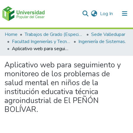
(current)
Log In
Communities & Collections
Home
Trabajos de Grado (Especializaciones y Pregrados)
Sede Valledupar
Facultad Ingenierías y Tecnologías
Ingeniería de Sistemas.
All of DSpace
Aplicativo web para seguimiento y monitoreo de los problemas de salud mental en niños de la institución educativa técnica agroindustrial de El PEÑÓN BOLÍVAR.
Statistics
Aplicativo web para seguimiento y
monitoreo de los problemas de
salud mental en niños de la
institución educativa técnica
agroindustrial de El PEÑÓN
BOLÍVAR.