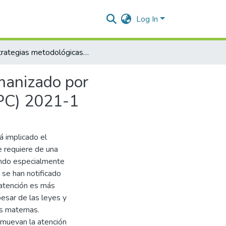
Log In
Estrategias metodológicas que promueven el parto humanizado por estudiantes noveno semestre programa enfermería (UPC) 2021-1
manizado por
UPC) 2021-1
á implicado el
e requiere de una
iendo especialmente
, se han notificado
 atención es más
pesar de las leyes y
s maternas.
omuevan la atención