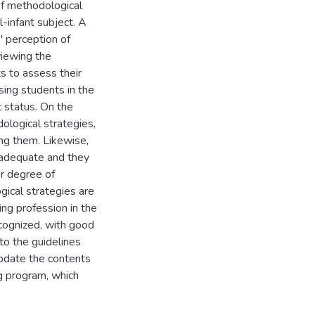
 of methodological
l-infant subject. A
' perception of
eviewing the
s to assess their
rsing students in the
 status. On the
ological strategies,
ing them. Likewise,
 adequate and they
er degree of
gical strategies are
ing profession in the
ecognized, with good
 to the guidelines
 update the contents
g program, which