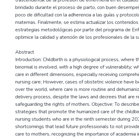
trascendental de la profesión de enfermería en el cuidad
brindado durante el proceso de parto, con buen desempeñ
poco de dificultad con la adherencia a las guías y protocol
maternas. Finalmente, se estima actualizar los contenidos
estrategias metodológicas por parte del programa de Enf
optimice la calidad y atención de los profesionales de la s
Abstract
Introduction: Childbirth is a physiological process, where 
binomial is involved, with a high degree of vulnerability; w
care in different dimensions, especially receiving comprehe
nursing care; However, cases of obstetric violence have b
over the world, where care is more routine and dehumaniz
delivery process, despite the laws and decrees that are r
safeguarding the rights of mothers. Objective: To describ
strategies that promote the humanized care of the childb
nursing students who are in the ninth semester during 202
shortcomings that lead future professionals to not provi
care to mothers, recognizing the importance of academia 