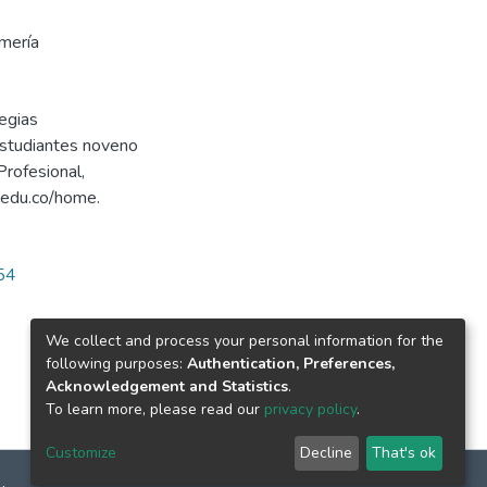
rmería
tegias
studiantes noveno
rofesional,
r.edu.co/home.
254
We collect and process your personal information for the
following purposes:
Authentication, Preferences,
Acknowledgement and Statistics
.
To learn more, please read our
privacy policy
.
Customize
Decline
That's ok