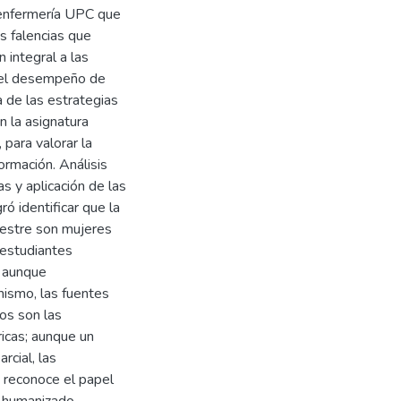
 enfermería UPC que
s falencias que
 integral a las
n el desempeño de
a de las estrategias
 la asignatura
 para valorar la
ormación. Análisis
s y aplicación de las
ró identificar que la
estre son mujeres
 estudiantes
, aunque
 mismo, las fuentes
tos son las
icas; aunque un
rcial, las
 reconoce el papel