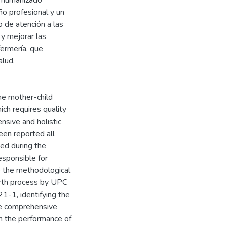
o humanizado
o profesional y un
o de atención a las
 y mejorar las
ermería, que
alud.
the mother-child
hich requires quality
nsive and holistic
een reported all
ed during the
esponsible for
e the methodological
irth process by UPC
1-1, identifying the
de comprehensive
in the performance of