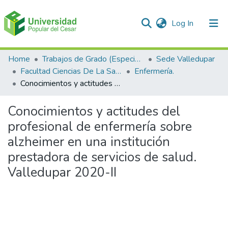
(current)
Log In
Communities & Collections
Home
Trabajos de Grado (Especializaciones y Pregrados)
Sede Valledupar
Facultad Ciencias De La Salud.
Enfermería.
All of DSpace
Conocimientos y actitudes del profesional de enfermería sobre alzheimer en una institución prestadora de servicios de salud. Valledupar 2020-II
Statistics
Conocimientos y actitudes del
profesional de enfermería sobre
alzheimer en una institución
prestadora de servicios de salud.
Valledupar 2020-II