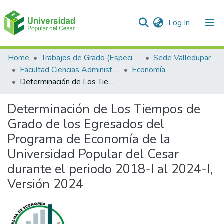
(current)
Log In
Communities & Collections
Home
Trabajos de Grado (Especializaciones y Pregrados)
Sede Valledupar
Facultad Ciencias Administrativas Contables y Económicas – Face
Economía.
All of DSpace
Determinación de Los Tiempos de Grado de los Egresados del Programa de Economía de la Universidad Popular del Cesar durante el periodo 2018-I al 2024-I, Versión 2024
Statistics
Determinación de Los Tiempos de
Grado de los Egresados del
Programa de Economía de la
Universidad Popular del Cesar
durante el periodo 2018-I al 2024-I,
Versión 2024