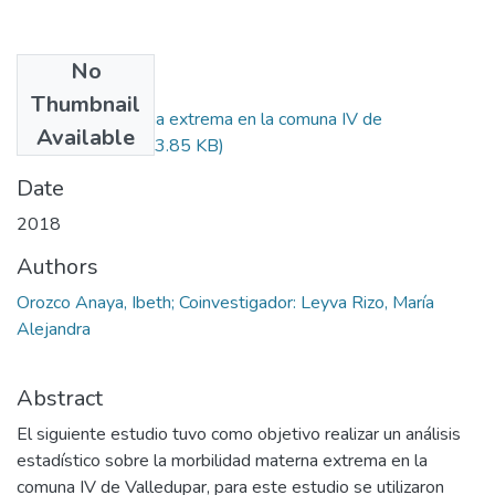
No
Files
Thumbnail
Morbilidad materna extrema en la comuna IV de
Available
Valledupar.docx
(13.85 KB)
Date
2018
Authors
Orozco Anaya, Ibeth; Coinvestigador: Leyva Rizo, María
Alejandra
Abstract
El siguiente estudio tuvo como objetivo realizar un análisis
estadístico sobre la morbilidad materna extrema en la
comuna IV de Valledupar, para este estudio se utilizaron