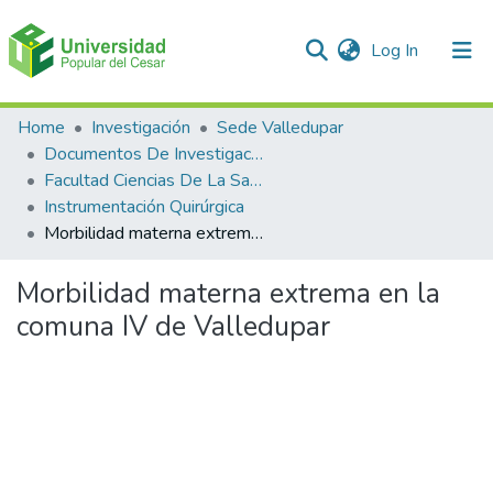
(current)
Log In
Communities & Collections
Home
Investigación
Sede Valledupar
Documentos De Investigación
All of DSpace
Facultad Ciencias De La Salud
Instrumentación Quirúrgica
Statistics
Morbilidad materna extrema en la comuna IV de Valledupar
Morbilidad materna extrema en la
comuna IV de Valledupar