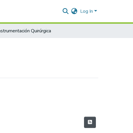
Log In
nstrumentación Quirúrgica