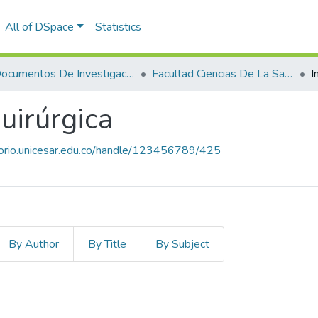
All of DSpace
Statistics
Documentos De Investigación
Facultad Ciencias De La Salud
I
uirúrgica
itorio.unicesar.edu.co/handle/123456789/425
By Author
By Title
By Subject