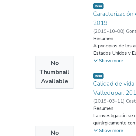
Item
Caracterización
2019
(
2019-10-08
)
Gonz
Resumen
A principios de los 
Estados Unidos y Eu
medicamentos que se 
Show more
No
disminuir lentamente
Thumbnail
descuidaron los esfu
Item
Available
de casos de tubercul
Calidad de vida 
financiación, desde
Valledupar, 20
(CDC, 2015). Sin emb
(
2019-03-11
)
Cast
preocupación y la tu
Resumen
investigación respon
La investigación se 
infección de tubercu
quirúrgicamente con 
Palabras claves: con
identificaron los pa
Show more
No