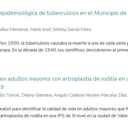
 epidemiológica de tuberculosis en el Municipio de
ález Mendoza, María José; Shirley García Mora
años 1900, la tuberculosis causaba la muerte a una de cada siete 
ropa. En la década de 1940, los científicos descubrieron el pri
usan en la actualidad para tratar la tuberculosis. Como consecu
. Pero en la década de 1970 y a principios de la década de 1980, 
erzos por controlar la tuberculosis. Esto llevó a que entre 198
osis. No obstante, al aumentar la atención al problema de la tube
en adultos mayores con artroplastia de rodilla en u
 1993 hemos observado una disminución constante en la cantidad
19
argo, la tuberculosis sigue siendo un problema. La tuberculosis
illo Toncel, Dalma Giannina; Angulo Cadena Heylen Marcela; Día
berculosis A pesar de que la cifra de casos de tuberculosis. Se h
de a las preguntas comunes sobre la tuberculosis. Si usted tiene
realizó para identificar la calidad de vida en adultos mayores que 
losis latente o la enfermedad de tuberculosis, consulte a su médi
artroplastia de rodilla en una IPS de III nivel en la ciudad de Va
secuencias, descubrieron, Tuberculosis.
cientes que fueron atendidos y se procedió a realizar las visitas c