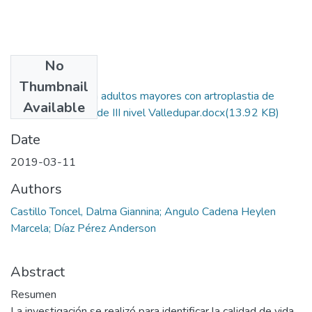
No
Files
Thumbnail
Calidad de vida en adultos mayores con artroplastia de
Available
rodilla en una IPS de III nivel Valledupar.docx
(13.92 KB)
Date
2019-03-11
Authors
Castillo Toncel, Dalma Giannina; Angulo Cadena Heylen
Marcela; Díaz Pérez Anderson
Abstract
Resumen
La investigación se realizó para identificar la calidad de vida