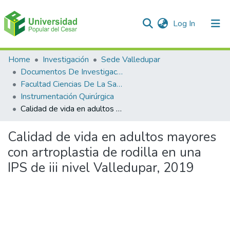
(current)
Log In
Communities & Collections
Home
Investigación
Sede Valledupar
Documentos De Investigación
All of DSpace
Facultad Ciencias De La Salud
Instrumentación Quirúrgica
Statistics
Calidad de vida en adultos mayores con artroplastia de rodilla en una IPS de iii nivel Valledupar, 2019
Calidad de vida en adultos mayores
con artroplastia de rodilla en una
IPS de iii nivel Valledupar, 2019